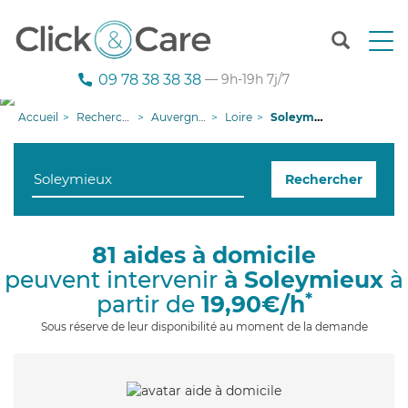
T
o
g
09 78 38 38 38
— 9h-19h 7j/7
g
l
Accueil
Recherche aide à domicile
Auvergne-Rhône-Alpes
Loire
Soleymieux
e
n
a
Rechercher
v
i
g
a
81 aides à domicile
t
peuvent intervenir
à Soleymieux
à
i
o
*
partir de
19,90€/h
n
Sous réserve de leur disponibilité au moment de la demande