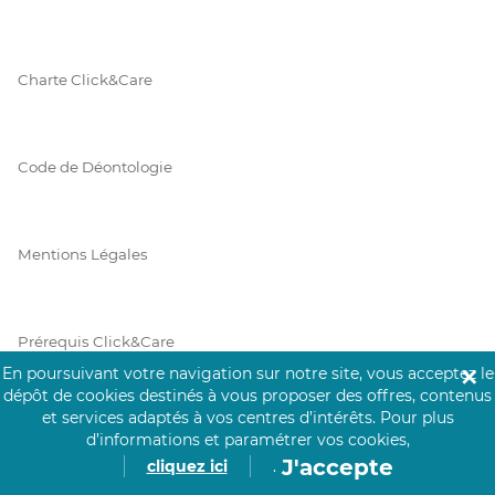
Charte Click&Care
Code de Déontologie
Mentions Légales
Prérequis Click&Care
En poursuivant votre navigation sur notre site, vous acceptez le
✕
dépôt de cookies destinés à vous proposer des offres, contenus
et services adaptés à vos centres d’intérêts.
Pour plus
Protection des Données
d’informations et paramétrer vos cookies,
J'accepte
cliquez ici
.