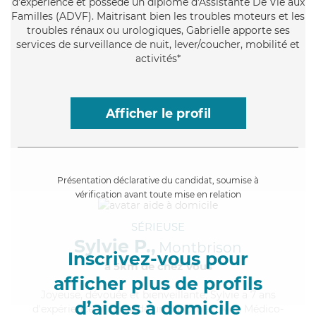
d'expérience et possède un diplôme d'Assistante De Vie aux
Familles (ADVF). Maitrisant bien les troubles moteurs et les
troubles rénaux ou urologiques, Gabrielle apporte ses
services de surveillance de nuit, lever/coucher, mobilité et
activités*
Afficher le profil
Présentation déclarative du candidat, soumise à
vérification avant toute mise en relation
SÉRIEUSE
Sylvie P.,
Montbrison
Inscrivez-vous pour
à 5km de chez Vous
afficher plus de profils
Joyeuse
, dévouée et bienveillante, Sylvie a 7 ans
d’aides à domicile
d'expérience et possède un diplôme d'Aide Médico-