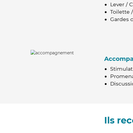
Lever / 
Toilette
Gardes d
Accomp
Stimulat
Promen
Discussio
Ils r