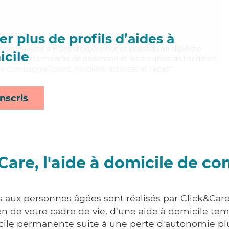
r plus de profils d’aides à
euse, Juliette a 6 ans d'expérience et possède un diplôme
cile
isant bien la maladie de parkinson et les troubles de l'audition,
e compagnie/loisirs, mobilité, activités et repas*
nscris
Care, l'aide à domicile de co
s aux personnes âgées sont réalisés par Click&Car
 de votre cadre de vie, d'une aide à domicile tem
cile permanente suite à une perte d'autonomie pl