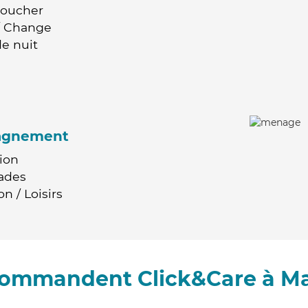
Coucher
 / Change
e nuit
agnement
ion
ades
n / Loisirs
ecommandent Click&Care à M