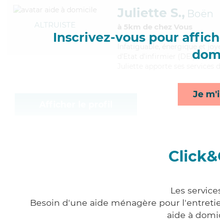
Juliette S.,
Boën
ALTRUISTE
à 5km de chez Vous
Inscrivez-vous pour affiche
Infatiguable
, énergique et joy
domi
d'Etat d'infirmier (DEI). Maitr
Juliette apporte ses services d
Je m'i
Afficher le profil
Click&
Les service
Besoin d'une aide ménagère pour l'entretien
aide à domi