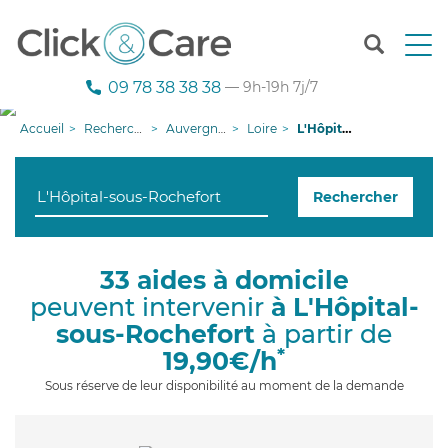
T
o
g
09 78 38 38 38
— 9h-19h 7j/7
g
l
Accueil
Recherche aide à domicile
Auvergne-Rhône-Alpes
Loire
L'Hôpital-sous-Rochefort
e
n
a
Rechercher
v
i
g
a
33 aides à domicile
t
peuvent intervenir
à L'Hôpital-
i
o
sous-Rochefort
à partir de
n
*
19,90€/h
Sous réserve de leur disponibilité au moment de la demande