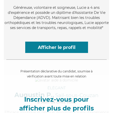
Généreuse
, volontaire et soigneuse, Lucie a 4 ans
d'expérience et possède un diplôme d'Assistante De Vie
Dépendance (ADVD). Maitrisant bien les troubles
orthopédiques et les troubles neurologiques, Lucie apporte
ses services de transports, repas, rappels et mobilité*
Afficher le profil
Présentation déclarative du candidat, soumise à
vérification avant toute mise en relation
ÉLÉGANT
Augustin P.,
Sail-sous-Couzan
Inscrivez-vous pour
à 5km de chez Vous
afficher plus de profils
Efficace
, impliqué et dévoué, Augustin a 9 ans d'expérience