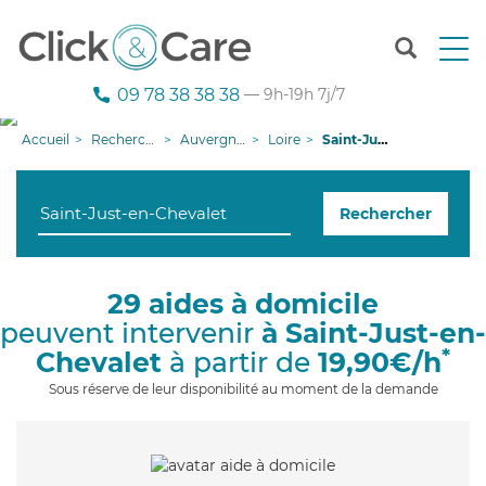
T
o
g
09 78 38 38 38
— 9h-19h 7j/7
g
l
Accueil
Recherche aide à domicile
Auvergne-Rhône-Alpes
Loire
Saint-Just-en-Chevalet
e
n
a
Rechercher
v
i
g
a
29 aides à domicile
t
peuvent intervenir
à Saint-Just-en-
i
o
*
Chevalet
à partir de
19,90€/h
n
Sous réserve de leur disponibilité au moment de la demande