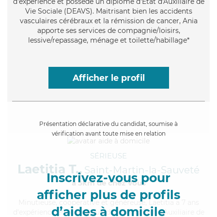
d'expérience et possède un diplôme d'État d'Auxiliaire de
Vie Sociale (DEAVS). Maitrisant bien les accidents
vasculaires cérébraux et la rémission de cancer, Ania
apporte ses services de compagnie/loisirs,
lessive/repassage, ménage et toilette/habillage*
Afficher le profil
Présentation déclarative du candidat, soumise à
vérification avant toute mise en relation
SÉRIEUSE
Laetitia T.,
Saint-Martin-la-Sauveté
Inscrivez-vous pour
à 5km de chez Vous
afficher plus de profils
Minutieuse
, coopérative et généreuse, Laetitia a 7 ans
d’aides à domicile
d'expérience et possède un diplôme d'État d'Auxiliaire de