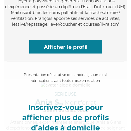
Joyeux
, polyvalent et généreux, François a 6 ans
d'expérience et possède un diplôme d'Etat d'infirmier (DEI).
Maitrisant bien les soins palliatifs et la trachéotomie /
ventilation, François apporte ses services de activités,
lessive/repassage, lever/coucher et courses/livraison*
Afficher le profil
Présentation déclarative du candidat, soumise à
vérification avant toute mise en relation
SÉRIEUSE
Ania S.,
Montferrat
Inscrivez-vous pour
à 5km de chez Vous
afficher plus de profils
Attentionnée
, expérimentée et énergique, Ania a 6 ans
d’aides à domicile
d'expérience et possède un diplôme d'Etat d'aide-soignant