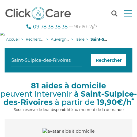
T
o
g
09 78 38 38 38
— 9h-19h 7j/7
g
l
Accueil
Recherche aide à domicile
Auvergne-Rhône-Alpes
Isère
Saint-Sulpice-des-Rivoires
e
n
a
Rechercher
v
i
g
a
81 aides à domicile
t
peuvent intervenir
à Saint-Sulpice-
i
o
*
des-Rivoires
à partir de
19,90€/h
n
Sous réserve de leur disponibilité au moment de la demande