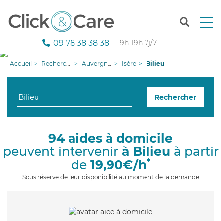
T
o
g
09 78 38 38 38
— 9h-19h 7j/7
g
l
Accueil
Recherche aide à domicile
Auvergne-Rhône-Alpes
Isère
Bilieu
e
n
a
Rechercher
v
i
g
a
94 aides à domicile
t
peuvent intervenir
à Bilieu
à partir
i
o
*
de
19,90€/h
n
Sous réserve de leur disponibilité au moment de la demande