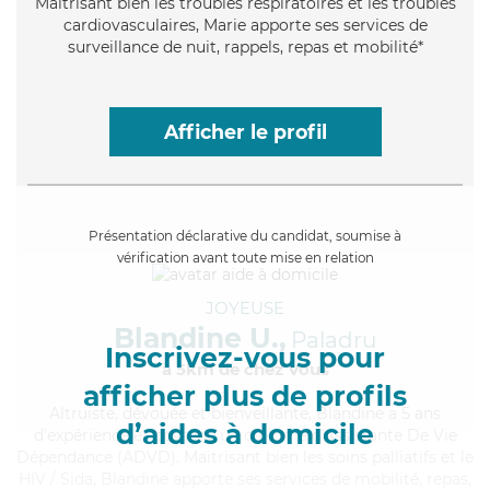
Maitrisant bien les troubles respiratoires et les troubles
cardiovasculaires, Marie apporte ses services de
surveillance de nuit, rappels, repas et mobilité*
Afficher le profil
Présentation déclarative du candidat, soumise à
vérification avant toute mise en relation
JOYEUSE
Blandine U.,
Paladru
Inscrivez-vous pour
à 5km de chez Vous
afficher plus de profils
Altruiste
, dévouée et bienveillante, Blandine a 5 ans
d’aides à domicile
d'expérience et possède un diplôme d'Assistante De Vie
Dépendance (ADVD). Maitrisant bien les soins palliatifs et le
HIV / Sida, Blandine apporte ses services de mobilité, repas,