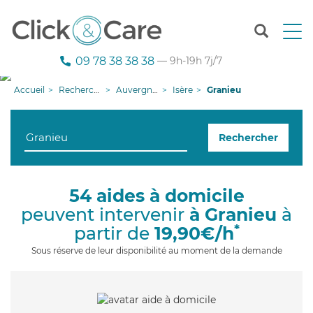
T
o
g
09 78 38 38 38
— 9h-19h 7j/7
g
l
Accueil
Recherche aide à domicile
Auvergne-Rhône-Alpes
Isère
Granieu
e
n
a
Rechercher
v
i
g
a
54 aides à domicile
t
peuvent intervenir
à Granieu
à
i
o
*
partir de
19,90€/h
n
Sous réserve de leur disponibilité au moment de la demande