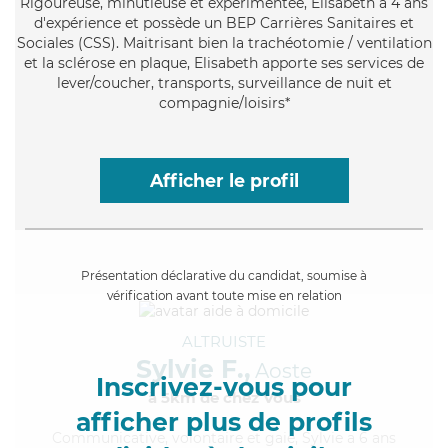
Rigoureuse
, minutieuse et expérimentée, Elisabeth a 4 ans
d'expérience et possède un BEP Carrières Sanitaires et
Sociales (CSS). Maitrisant bien la trachéotomie / ventilation
et la sclérose en plaque, Elisabeth apporte ses services de
lever/coucher, transports, surveillance de nuit et
compagnie/loisirs*
Afficher le profil
Présentation déclarative du candidat, soumise à
vérification avant toute mise en relation
ALTRUISTE
Sylvie F.,
Aoste
Inscrivez-vous pour
à 5km de chez Vous
afficher plus de profils
Communicative
, volontaire et gaie, Sylvie a 6 ans