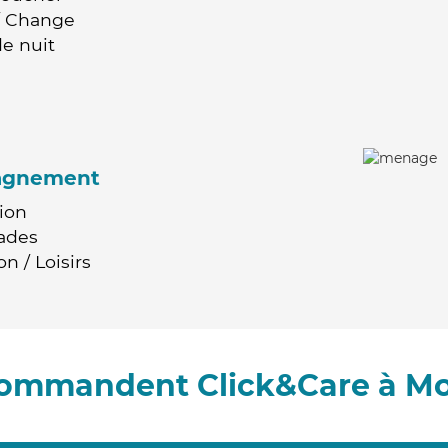
 / Change
e nuit
agnement
ion
ades
n / Loisirs
ecommandent Click&Care à M