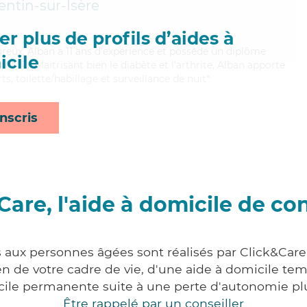
entin-sur-Isère
r plus de profils d’aides à
ureux, Alban a 11 ans d'expérience et possède un diplôme
cile
MP). Maitrisant bien le diabète et l'arthrite, Alban apporte
ts, toilette/habillage et surveillance de nuit*
nscris
Care, l'aide à domicile de co
s aux personnes âgées sont réalisés par Click&Car
 de votre cadre de vie, d'une aide à domicile tem
cile permanente suite à une perte d'autonomie pl
Être rappelé par un conseiller