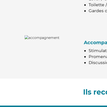
Toilette
Gardes d
Accomp
Stimulat
Promen
Discussio
Ils r