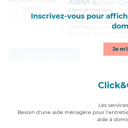
Alban S.,
Saint-Qu
SÉRIEUX
à 5km de chez Vous
Inscrivez-vous pour affiche
Rigoureux
, généreux et chale
domi
d'Aide Médico-Psychologique (A
ses services de repas, transpor
Je m'i
Afficher le profil
Click&
Les service
Besoin d'une aide ménagère pour l'entretien
aide à domi