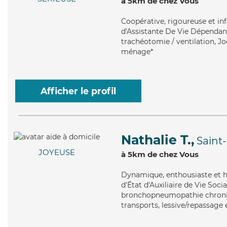
à 5km de chez Vous
Coopérative
, rigoureuse et in
d'Assistante De Vie Dépendanc
trachéotomie / ventilation, Joe
ménage*
Afficher le profil
Nathalie T.,
Saint
JOYEUSE
à 5km de chez Vous
Dynamique
, enthousiaste et
d'État d'Auxiliaire de Vie Soci
bronchopneumopathie chroniqu
transports, lessive/repassage