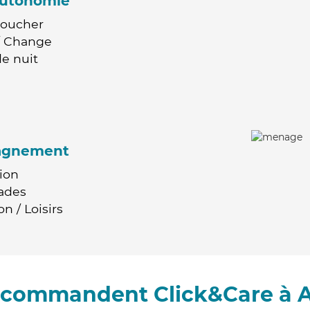
'autonomie
Coucher
 / Change
e nuit
agnement
ion
ades
n / Loisirs
recommandent Click&Care à 