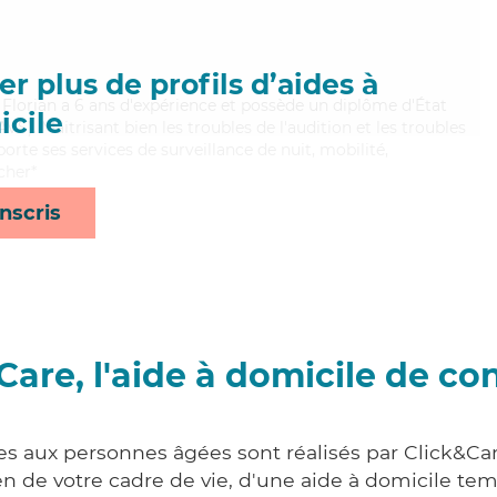
r plus de profils d’aides à
 Florian a 6 ans d'expérience et possède un diplôme d'État
cile
AVS). Maitrisant bien les troubles de l'audition et les troubles
orte ses services de surveillance de nuit, mobilité,
cher*
nscris
Care, l'aide à domicile de co
es aux personnes âgées sont réalisés par Click&Ca
 de votre cadre de vie, d'une aide à domicile tem