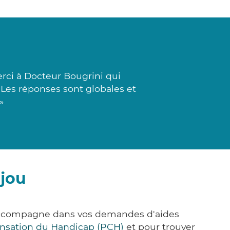
ci à Docteur Bougrini qui
. Les réponses sont globales et
»
njou
s accompagne dans vos demandes d'aides
nsation du Handicap (PCH)
et pour trouver