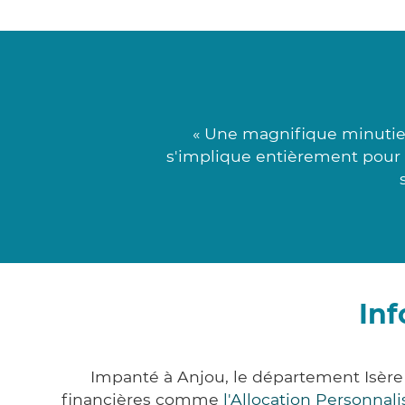
« Une magnifique minutie
s'implique entièrement pour tr
Inf
Impanté à Anjou, le département Isère
financières comme
l'Allocation Personna