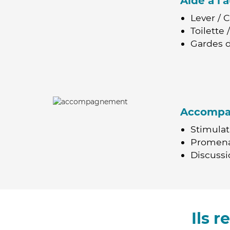
Aide à l
Lever / 
Toilette
Gardes d
Accomp
Stimulat
Promen
Discussio
Ils 