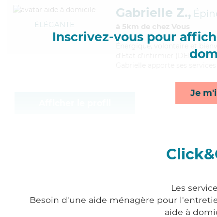
Gabrielle Z.,
Épin
ÉLÉGANTE
à 5km de chez Vous
Inscrivez-vous pour affiche
Énergique
, volontaire et bien
domi
d'Etat d'infirmier (DEI). Maitr
Gabrielle apporte ses services
Je m'i
Afficher le profil
Click&
Les servic
Besoin d'une aide ménagère pour l'entretien
aide à domi