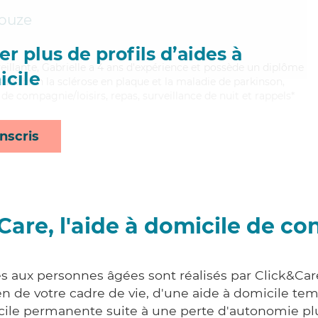
ouze
r plus de profils d’aides à
veillante, Gabrielle a 4 ans d'expérience et possède un diplôme
cile
isant bien la sclérose en plaque et la maladie de parkinson,
 de compagnie/loisirs, repas, surveillance de nuit et rappels*
nscris
Care, l'aide à domicile de co
es aux personnes âgées sont réalisés par Click&Care
 de votre cadre de vie, d'une aide à domicile tem
cile permanente suite à une perte d'autonomie pl