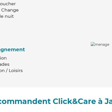
Coucher
 / Change
e nuit
agnement
ion
ades
n / Loisirs
ecommandent Click&Care à J