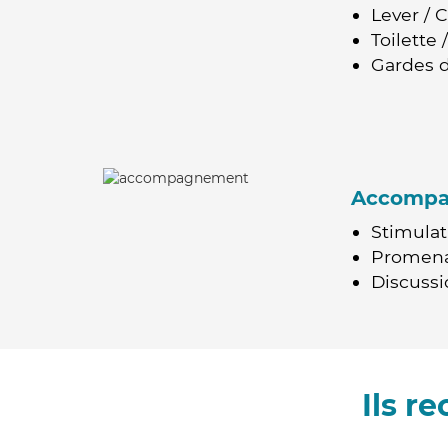
Lever / 
Toilette
Gardes d
Accomp
Stimulat
Promen
Discussio
Ils r