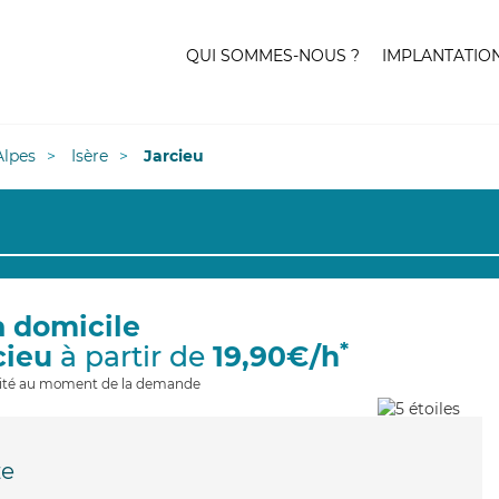
QUI SOMMES-NOUS ?
IMPLANTATIO
lpes
Isère
Jarcieu
à domicile
*
cieu
à partir de
19,90€/h
ilité au moment de la demande
ze