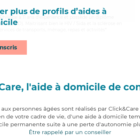
r plus de profils d’aides à
, Philippe a 11 ans d'expérience et possède un diplôme
cile
 (ADVD). Maitrisant bien le HIV / Sida et la sclérose en
ervices de transports, ménage, repas et activités*
nscris
Care, l'aide à domicile de co
s aux personnes âgées sont réalisés par Click&Care
 de votre cadre de vie, d'une aide à domicile tem
cile permanente suite à une perte d'autonomie pl
Être rappelé par un conseiller