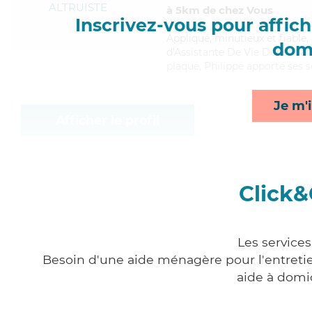
ALTRUISTE
à 5km de chez Vous
Inscrivez-vous pour affiche
Appliqué
, minutieux et fiable
domi
d'Assistante De Vie Dépendance
plaque, Philippe apporte ses s
Je m'i
Afficher le profil
Click&
Les service
Besoin d'une aide ménagère pour l'entretien
aide à domi