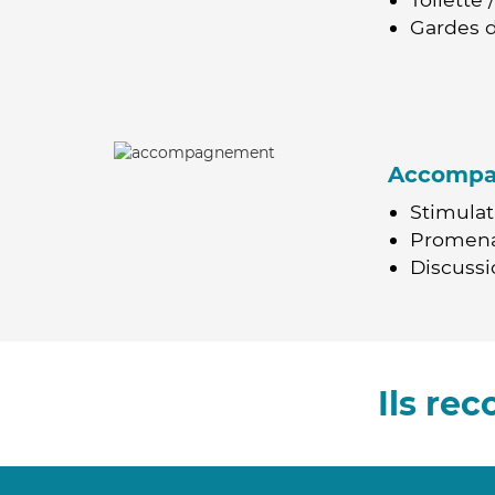
Gardes d
Accomp
Stimulat
Promen
Discussio
Ils re