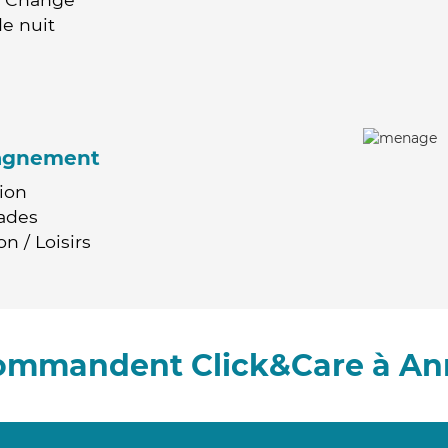
e nuit
agnement
ion
ades
n / Loisirs
commandent Click&Care à A