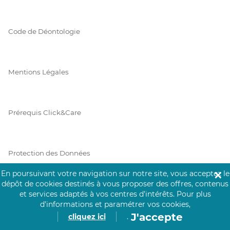
Code de Déontologie
Mentions Légales
Prérequis Click&Care
Protection des Données
En poursuivant votre navigation sur notre site, vous acceptez le
✕
dépôt de cookies destinés à vous proposer des offres, contenus
Vie Privée
et services adaptés à vos centres d’intérêts.
Pour plus
d’informations et paramétrer vos cookies,
J'accepte
cliquez ici
.