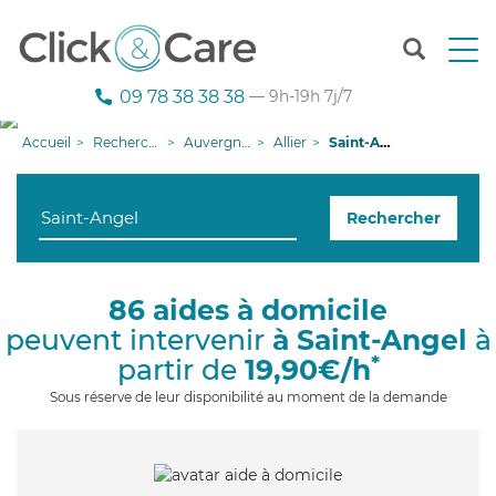
T
o
g
09 78 38 38 38
— 9h-19h 7j/7
g
l
Accueil
Recherche aide à domicile
Auvergne-Rhône-Alpes
Allier
Saint-Angel
e
n
a
Rechercher
v
i
g
a
86 aides à domicile
t
peuvent intervenir
à Saint-Angel
à
i
o
*
partir de
19,90€/h
n
Sous réserve de leur disponibilité au moment de la demande