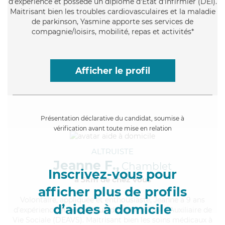
d'expérience et possède un diplôme d'Etat d'infirmier (DEI).
Maitrisant bien les troubles cardiovasculaires et la maladie
de parkinson, Yasmine apporte ses services de
compagnie/loisirs, mobilité, repas et activités*
Afficher le profil
Présentation déclarative du candidat, soumise à
vérification avant toute mise en relation
ALTRUISTE
Jeanne F.,
Chamblet
Inscrivez-vous pour
à 5km de chez Vous
afficher plus de profils
Volontaire
, appliquée et enthousiaste, Jeanne a 9 ans
d’aides à domicile
d'expérience et possède un diplôme d'État d'Auxiliaire de
Vie Sociale (DEAVS). Maitrisant bien les soins médicaux à