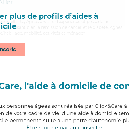
llier
r plus de profils d’aides à
 bienveillante, Agnès a 6 ans d'expérience et possède un
cile
I). Maitrisant bien la rémission de cancer et le diabète, Agnès
te/habillage, mobilité, activités et ménage*
nscris
Care, l'aide à domicile de co
ux personnes âgées sont réalisés par Click&Care à 
 de votre cadre de vie, d'une aide à domicile tem
cile permanente suite à une perte d'autonomie pl
Être rappelé par un conseiller