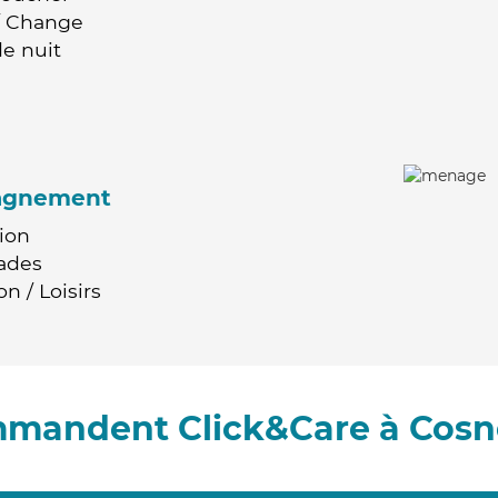
 / Change
e nuit
agnement
ion
ades
n / Loisirs
mmandent Click&Care à Cosne