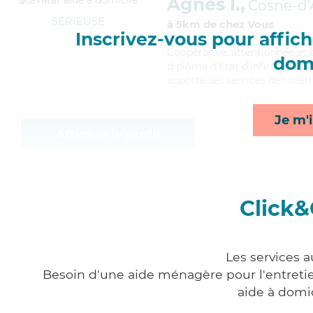
Agnès I.,
Cosne-d'A
SÉRIEUSE
à 5km de chez Vous
Inscrivez-vous pour affiche
Coopérative
, attentionnée et
domi
diplôme d'Etat d'infirmier (DE
apporte ses services de toilet
Je m'i
Afficher le profil
Click&
Les services a
Besoin d'une aide ménagère pour l'entretien
aide à domi