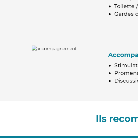
Toilette
Gardes d
Accomp
Stimulat
Promen
Discussio
Ils reco