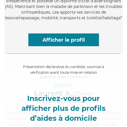
d'expérience et possède un diplôme d'Etat d'aide-soignant
(AS). Maitrisant bien la maladie de parkinson et les troubles
orthopédiques, Lea apporte ses services de
lessive/repassage, mobilité, transports et toilette/habillage*
Afficher le profil
Présentation déclarative du candidat, soumise à
vérification avant toute mise en relation
SPORTIF
Laurent A.,
Doyet
Inscrivez-vous pour
à 5km de chez Vous
afficher plus de profils
Coopératif
, gai et rigoureux, Laurent a 5 ans d'expérience et
d’aides à domicile
possède un diplôme d'Etat d'aide-soignant (AS). Maitrisant
bien les accidents vasculaires cérébraux et les troubles