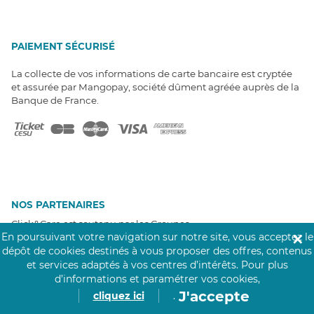
PAIEMENT SÉCURISÉ
La collecte de vos informations de carte bancaire est cryptée
et assurée par Mangopay, société dûment agréée auprès de la
Banque de France.
NOS PARTENAIRES
Click&Care est soutenu par les Groupes
Caisse des Dépôts et MAIF.
En poursuivant votre navigation sur notre site, vous acceptez le
✕
dépôt de cookies destinés à vous proposer des offres, contenus
et services adaptés à vos centres d’intérêts.
Pour plus
d’informations et paramétrer vos cookies,
J'accepte
cliquez ici
.