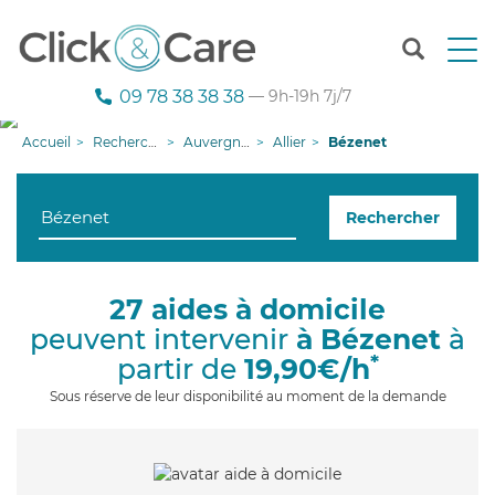
T
o
g
09 78 38 38 38
— 9h-19h 7j/7
g
l
Accueil
Recherche aide à domicile
Auvergne-Rhône-Alpes
Allier
Bézenet
e
n
a
Rechercher
v
i
g
a
27 aides à domicile
t
peuvent intervenir
à Bézenet
à
i
o
*
partir de
19,90€/h
n
Sous réserve de leur disponibilité au moment de la demande