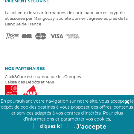
PAIEMENT SÉCURISÉ
La collecte de vos informations de carte bancaire est cryptée
et assurée par Mangopay, société dûment agréée auprès de la
Banque de France.
NOS PARTENAIRES
Click&Care est soutenu par les Groupes
Caisse des Dépôts et MAIF.
En poursuivant votre navigation sur notre site, vous acceptez le
✕
dépôt de cookies destinés à vous proposer des offres, contenus
et services adaptés à vos centres d’intérêts.
Pour plus
EXPERTS À VOTRE ÉCOUTE
d’informations et paramétrer vos cookies,
J'accepte
cliquez ici
.
Un besoin de recrutement ? Click&Care vous accompagne par
téléphone 7/7
.