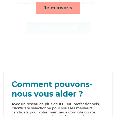
services de repas, lessive/repassage, activités et
Je m'inscris
compagnie/loisirs*
Afficher le profil
Comment pouvons-
nous vous aider ?
Avec un réseau de plus de 180 000 professionnels,
Click&Care sélectionne pour vous les meilleurs
candidats pour votre maintien à domicile ou vos