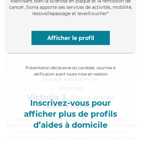
Maitrisant bien la sclérose en plaque et la rémission de
cancer, Sonia apporte ses services de activités, mobilité,
lessive/repassage et lever/coucher*
Afficher le profil
Présentation déclarative du candidat, soumise à
vérification avant toute mise en relation
SPORTIVE
Victoria J.,
Cosne-d'Allier
Inscrivez-vous pour
à 5km de chez Vous
afficher plus de profils
Altruiste
, dynamique et joyeuse, Victoria a 23 ans
d’aides à domicile
d'expérience et possède un diplôme d'Assistante De Vie aux
Familles (ADVF). Maitrisant bien la trachéotomie /
ventilation et les troubles de l'audition, Victoria apporte ses