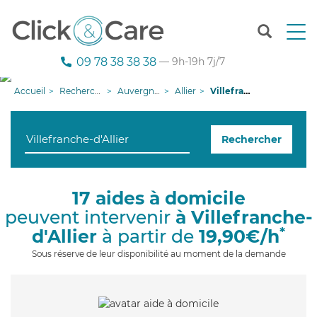
T
o
g
09 78 38 38 38
— 9h-19h 7j/7
g
l
Accueil
Recherche aide à domicile
Auvergne-Rhône-Alpes
Allier
Villefranche-d'Allier
e
n
a
Rechercher
v
i
g
a
17 aides à domicile
t
peuvent intervenir
à Villefranche-
i
o
*
d'Allier
à partir de
19,90€/h
n
Sous réserve de leur disponibilité au moment de la demande