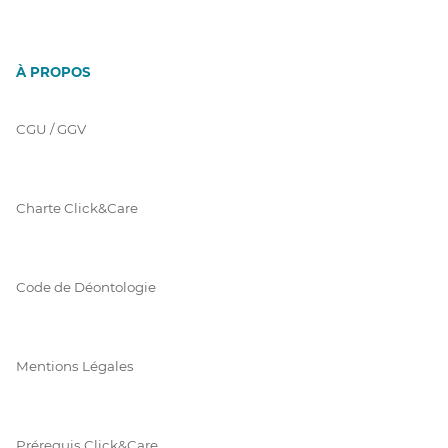
À PROPOS
CGU / GGV
Charte Click&Care
Code de Déontologie
Mentions Légales
Prérequis Click&Care