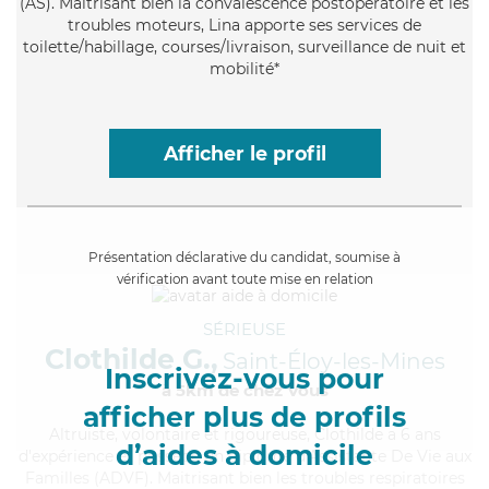
(AS). Maitrisant bien la convalescence postopératoire et les
troubles moteurs, Lina apporte ses services de
toilette/habillage, courses/livraison, surveillance de nuit et
mobilité*
Afficher le profil
Présentation déclarative du candidat, soumise à
vérification avant toute mise en relation
SÉRIEUSE
Clothilde G.,
Saint-Éloy-les-Mines
Inscrivez-vous pour
à 5km de chez Vous
afficher plus de profils
Altruiste
, volontaire et rigoureuse, Clothilde a 6 ans
d’aides à domicile
d'expérience et possède un diplôme d'Assistante De Vie aux
Familles (ADVF). Maitrisant bien les troubles respiratoires