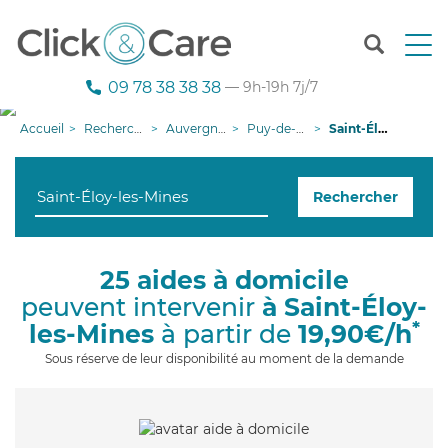
T
o
g
09 78 38 38 38
— 9h-19h 7j/7
g
l
Accueil
Recherche aide à domicile
Auvergne-Rhône-Alpes
Puy-de-Dôme
Saint-Éloy-les-Mines
e
n
a
Rechercher
v
i
g
a
25 aides à domicile
t
peuvent intervenir
à Saint-Éloy-
i
o
*
les-Mines
à partir de
19,90€/h
n
Sous réserve de leur disponibilité au moment de la demande