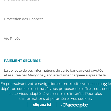
Protection des Données
Vie Privée
PAIEMENT SÉCURISÉ
La collecte de vos informations de carte bancaire est cryptée
et assurée par Mangopay, société dûment agréée auprès de la
Banque de France.
En poursuivant votre navigation sur notre site, vous acceptez le
✕
dépôt de cookies destinés à vous proposer des offres, contenus
et services adaptés à vos centres d’intérêts.
Pour plus
d’informations et paramétrer vos cookies,
J'accepte
cliquez ici
.