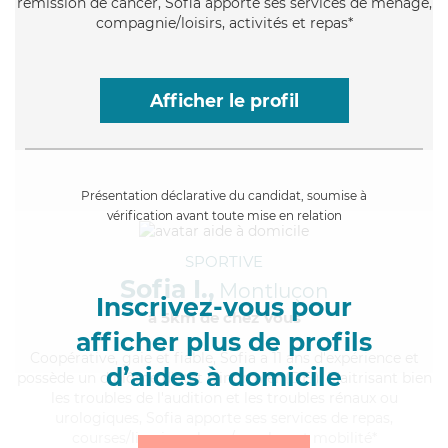
rémission de cancer, Sofia apporte ses services de ménage,
compagnie/loisirs, activités et repas*
Afficher le profil
Présentation déclarative du candidat, soumise à
vérification avant toute mise en relation
SPORTIVE
Sofia I.,
Montluçon
Inscrivez-vous pour
à 5km de chez Vous
afficher plus de profils
Coopérative
, gaie et fiable, Sofia a 11 ans d'expérience et
d’aides à domicile
possède un diplôme d'Etat d'infirmier (DEI). Maitrisant bien
les troubles de l'audition et les troubles rénaux ou
urologiques, Sofia apporte ses services de repas,
courses/livraison, lever/coucher et mobilité*