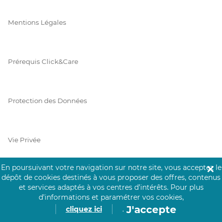
Mentions Légales
Prérequis Click&Care
Protection des Données
Vie Privée
En poursuivant votre navigation sur notre site, vous acceptez le
✕
dépôt de cookies destinés à vous proposer des offres, contenus
PAIEMENT SÉCURISÉ
et services adaptés à vos centres d’intérêts.
Pour plus
d’informations et paramétrer vos cookies,
La collecte de vos informations de carte bancaire est cryptée
J'accepte
cliquez ici
.
et assurée par Mangopay, société dûment agréée auprès de la