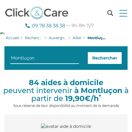
T
o
g
09 78 38 38 38
— 9h-19h 7j/7
g
l
Accueil
Recherche aide à domicile
Auvergne-Rhône-Alpes
Allier
Montluçon
e
n
a
Rechercher
v
i
g
a
84 aides à domicile
t
peuvent intervenir
à Montluçon
à
i
o
*
partir de
19,90€/h
n
Sous réserve de leur disponibilité au moment de la demande