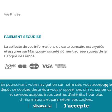
Vie Privée
PAIEMENT SÉCURISÉ
La collecte de vos informations de carte bancaire est cryptée
et assurée par Mangopay, société dûment agréée auprès de la
Banque de France.
En poursuivant votre navigation sur notre site, vous acceptez le
✕
dépôt de cookies destinés à vous proposer des offres, contenus
NOS PARTENAIRES
et services adaptés à vos centres d’intérêts.
Pour plus
d’informations et paramétrer vos cookies,
Click&Care est soutenu par les Groupes
Caisse des Dépôts et MAIF.
J'accepte
cliquez ici
.