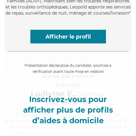
Familles (ADVF). Maitrisant bien les troubles respiratoires
et les troubles orthopédiques, Leopold apporte ses services
de repas, surveillance de nuit, ménage et courses/livraison*
Afficher le profil
Présentation déclarative du candidat, soumise à
vérification avant toute mise en relation
ÉLÉGANTE
Ludivine E.,
Domérat
Inscrivez-vous pour
à 5km de chez Vous
afficher plus de profils
Soigneuse
, flexible et impliquée, Ludivine a 23 ans
d’aides à domicile
d'expérience et possède un diplôme d'Etat d'infirmier (DEI).
Maitrisant bien les accidents vasculaires cérébraux et le
diabète, Ludivine apporte ses services de mobilité,