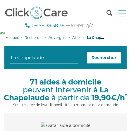
T
o
g
09 78 38 38 38
— 9h-19h 7j/7
g
l
Accueil
Recherche aide à domicile
Auvergne-Rhône-Alpes
Allier
La Chapelaude
e
n
a
Rechercher
v
i
g
a
71 aides à domicile
t
peuvent intervenir
à La
i
o
*
Chapelaude
à partir de
19,90€/h
n
Sous réserve de leur disponibilité au moment de la demande