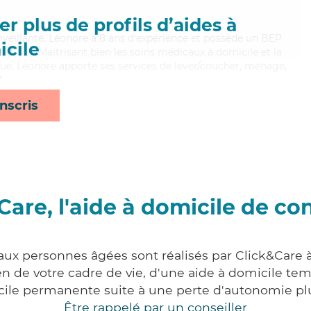
r plus de profils d’aides à
nveillante, Léonore a 8 ans d'expérience et possède un BEP
cile
es (CSS). Maitrisant bien les soins médicaux à domicile et la
ue, Léonore apporte ses services de lever/coucher, ménage,
*
nscris
Care, l'aide à domicile de co
 aux personnes âgées sont réalisés par Click&Care 
 de votre cadre de vie, d'une aide à domicile tem
cile permanente suite à une perte d'autonomie pl
Être rappelé par un conseiller