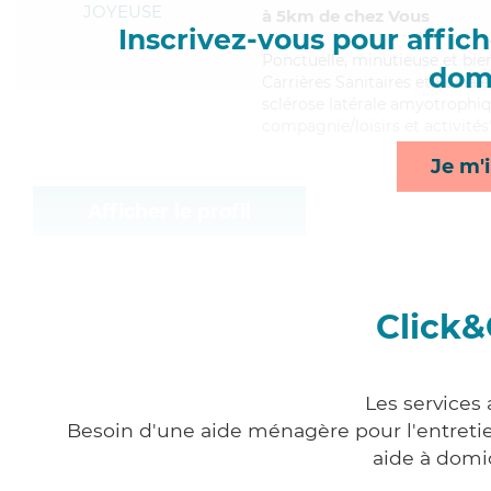
JOYEUSE
à 5km de chez Vous
Inscrivez-vous pour affiche
Ponctuelle
, minutieuse et bie
domi
Carrières Sanitaires et Social
sclérose latérale amyotrophiq
compagnie/loisirs et activités
Je m'i
Afficher le profil
Click&
Les services
Besoin d'une aide ménagère pour l'entretien
aide à domi