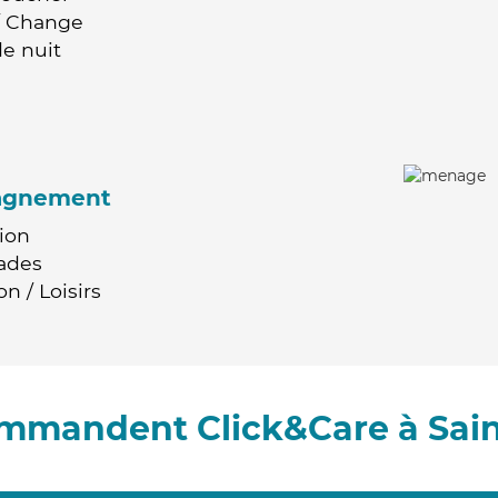
 / Change
e nuit
agnement
ion
ades
n / Loisirs
commandent Click&Care à Sai