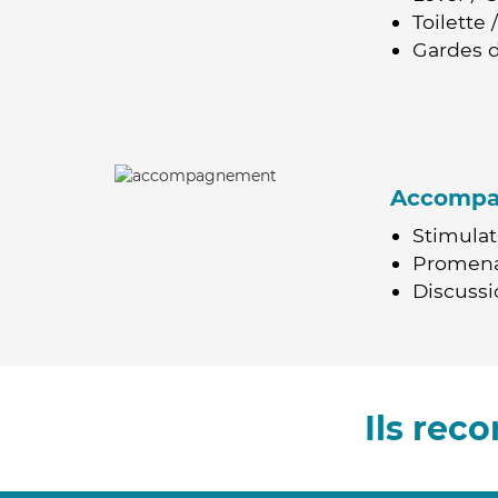
Toilette
Gardes d
Accomp
Stimulat
Promen
Discussio
Ils re