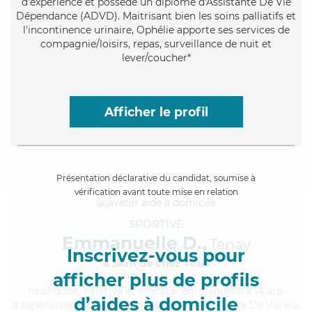
d'expérience et possède un diplôme d'Assistante De Vie
Dépendance (ADVD). Maitrisant bien les soins palliatifs et
l'incontinence urinaire, Ophélie apporte ses services de
compagnie/loisirs, repas, surveillance de nuit et
lever/coucher*
Afficher le profil
Présentation déclarative du candidat, soumise à
vérification avant toute mise en relation
SPORTIVE
Emmanuelle D.,
Tenay
Inscrivez-vous pour
à 5km de chez Vous
afficher plus de profils
Impliquée
, intuitive et efficace, Emmanuelle a 14 ans
d’aides à domicile
d'expérience et possède un diplôme d'Assistante De Vie aux