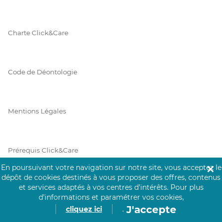
Charte Click&Care
Code de Déontologie
Mentions Légales
Prérequis Click&Care
En poursuivant votre navigation sur notre site, vous acceptez le
✕
dépôt de cookies destinés à vous proposer des offres, contenus
et services adaptés à vos centres d’intérêts.
Pour plus
Protection des Données
d’informations et paramétrer vos cookies,
J'accepte
cliquez ici
.