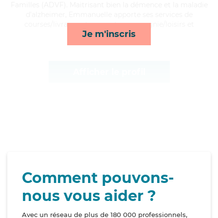
Familles (ADVF). Maitrisant bien la démence et la maladie
d'alzheimer, Emmanuelle apporte ses services de
courses/livraison, transports, compagnie/loisirs et
Je m'inscris
toilette/habillage*
Afficher le profil
Comment pouvons-
nous vous aider ?
Avec un réseau de plus de 180 000 professionnels,