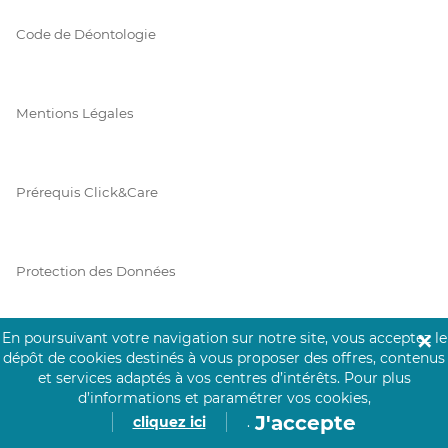
Code de Déontologie
Mentions Légales
Prérequis Click&Care
Protection des Données
En poursuivant votre navigation sur notre site, vous acceptez le
✕
Vie Privée
dépôt de cookies destinés à vous proposer des offres, contenus
et services adaptés à vos centres d’intérêts.
Pour plus
d’informations et paramétrer vos cookies,
J'accepte
cliquez ici
.
PAIEMENT SÉCURISÉ