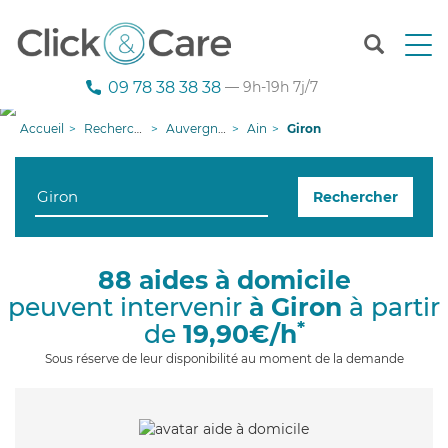
T
o
g
09 78 38 38 38
— 9h-19h 7j/7
g
l
Accueil
Recherche aide à domicile
Auvergne-Rhône-Alpes
Ain
Giron
e
n
a
Rechercher
v
i
g
a
88 aides à domicile
t
peuvent intervenir
à Giron
à partir
i
o
*
de
19,90€/h
n
Sous réserve de leur disponibilité au moment de la demande