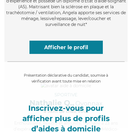
d'expérience et possède un diplôme d'Etat d'aide-soignant
(AS). Maitrisant bien la sclérose en plaque et la
trachéotomie / ventilation, Angela apporte ses services de
ménage, lessive/repassage, lever/coucher et
surveillance de nuit*
Afficher le profil
Présentation déclarative du candidat, soumise à
vérification avant toute mise en relation
SPORTIVE
Nathalie Q.,
Oyonnax
Inscrivez-vous pour
à 5km de chez Vous
afficher plus de profils
Enthousiaste
, flexible et altruiste, Nathalie a 23 ans
d’aides à domicile
d'expérience et possède un diplôme d'Aide Médico-