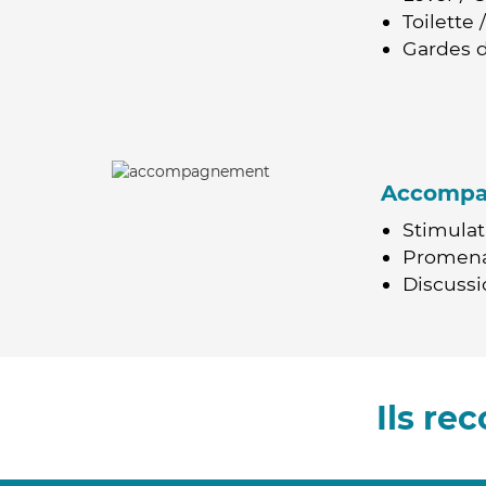
Toilette
Gardes d
Accomp
Stimulat
Promen
Discussio
Ils r