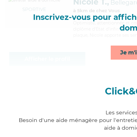
Nicole T.,
Bellegar
SPORTIVE
à 5km de chez Vous
Inscrivez-vous pour affiche
Optimiste
, attentionnée et c
domi
diplôme d'Etat d'infirmier (DEI
plaque, Nicole apporte ses serv
Je m'i
Afficher le profil
Click&
Les service
Besoin d'une aide ménagère pour l'entretien
aide à domi