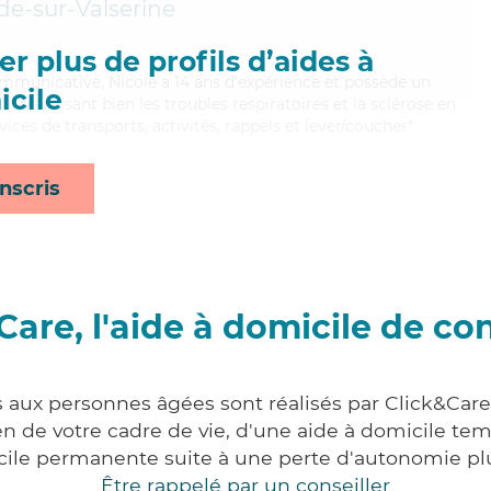
de-sur-Valserine
r plus de profils d’aides à
ommunicative, Nicole a 14 ans d'expérience et possède un
cile
). Maitrisant bien les troubles respiratoires et la sclérose en
ices de transports, activités, rappels et lever/coucher*
nscris
Care, l'aide à domicile de co
s aux personnes âgées sont réalisés par Click&Care
 de votre cadre de vie, d'une aide à domicile tem
cile permanente suite à une perte d'autonomie pl
Être rappelé par un conseiller