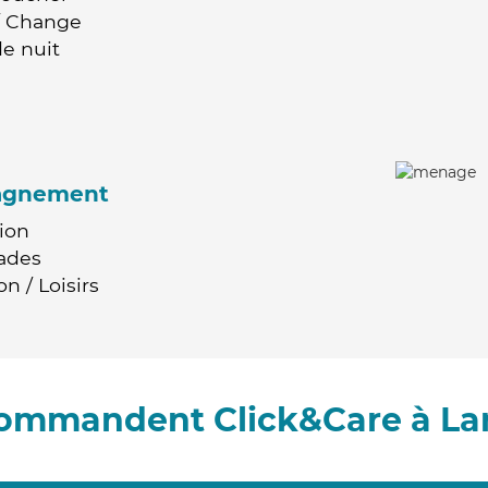
 / Change
e nuit
agnement
ion
ades
n / Loisirs
ecommandent Click&Care à La