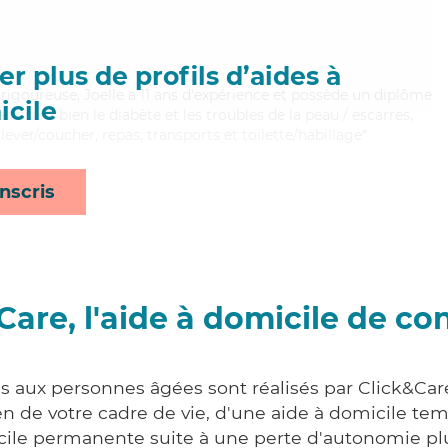
r plus de profils d’aides à
rigoureuse, Joelle a 11 ans d'expérience et possède un diplôme
cile
itrisant bien le diabète et les troubles de la peau / escarres,
lever/coucher, repas, transports et toilette/habillage*
nscris
Care, l'aide à domicile de co
es aux personnes âgées sont réalisés par Click&Car
 de votre cadre de vie, d'une aide à domicile tem
cile permanente suite à une perte d'autonomie pl