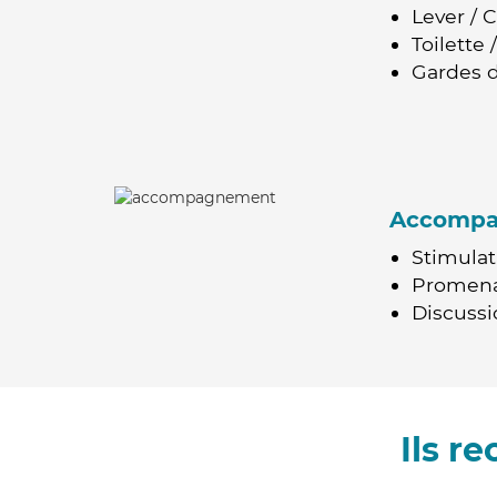
Lever / 
Toilette
Gardes d
Accomp
Stimulat
Promen
Discussio
Ils r