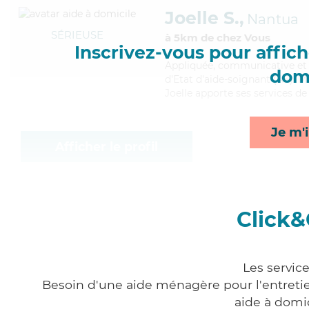
Joelle S.,
Nantua
SÉRIEUSE
à 5km de chez Vous
Inscrivez-vous pour affiche
Appliquée
, communicative et 
domi
d'Etat d'aide-soignant (AS). Ma
Joelle apporte ses services de 
Je m'i
Afficher le profil
Click&
Les servic
Besoin d'une aide ménagère pour l'entretien
aide à domi