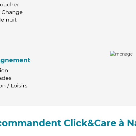
Coucher
 / Change
e nuit
agnement
ion
ades
n / Loisirs
ecommandent Click&Care à 