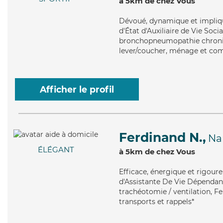
à 5km de chez Vous
Dévoué
, dynamique et impliq
d'État d'Auxiliaire de Vie Soci
bronchopneumopathie chroniqu
lever/coucher, ménage et com
Afficher le profil
Ferdinand N.,
Na
ÉLÉGANT
à 5km de chez Vous
Efficace
, énergique et rigour
d'Assistante De Vie Dépendanc
trachéotomie / ventilation, Fe
transports et rappels*