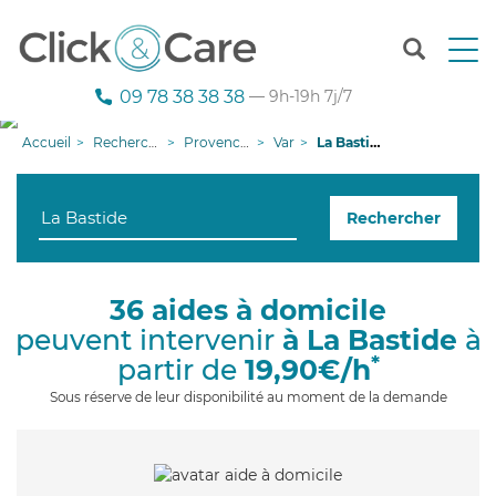
T
o
g
09 78 38 38 38
— 9h-19h 7j/7
g
l
Accueil
Recherche aide à domicile
Provence-Alpes-Côte d'Azur
Var
La Bastide
e
n
a
Rechercher
v
i
g
a
36 aides à domicile
t
peuvent intervenir
à La Bastide
à
i
o
*
partir de
19,90€/h
n
Sous réserve de leur disponibilité au moment de la demande