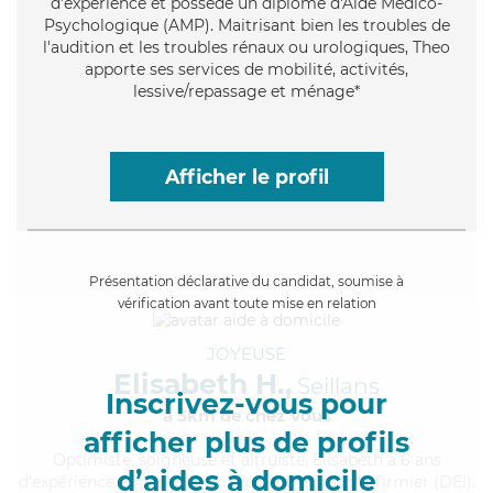
d'expérience et possède un diplôme d'Aide Médico-
Psychologique (AMP). Maitrisant bien les troubles de
l'audition et les troubles rénaux ou urologiques, Theo
apporte ses services de mobilité, activités,
lessive/repassage et ménage*
Afficher le profil
Présentation déclarative du candidat, soumise à
vérification avant toute mise en relation
JOYEUSE
Elisabeth H.,
Seillans
Inscrivez-vous pour
à 5km de chez Vous
afficher plus de profils
Optimiste
, soigneuse et altruiste, Elisabeth a 6 ans
d’aides à domicile
d'expérience et possède un diplôme d'Etat d'infirmier (DEI).