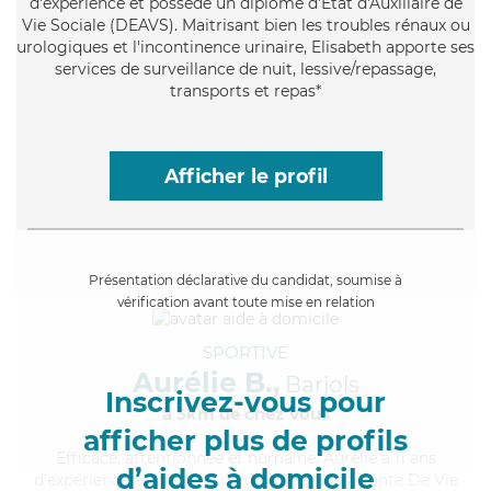
d'expérience et possède un diplôme d'État d'Auxiliaire de
Vie Sociale (DEAVS). Maitrisant bien les troubles rénaux ou
urologiques et l'incontinence urinaire, Elisabeth apporte ses
services de surveillance de nuit, lessive/repassage,
transports et repas*
Afficher le profil
Présentation déclarative du candidat, soumise à
vérification avant toute mise en relation
SPORTIVE
Aurélie B.,
Barjols
Inscrivez-vous pour
à 5km de chez Vous
afficher plus de profils
Efficace
, attentionnée et humaine, Aurélie a 11 ans
d’aides à domicile
d'expérience et possède un diplôme d'Assistante De Vie