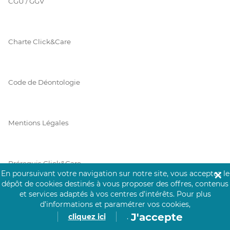
CGU / GGV
Charte Click&Care
Code de Déontologie
Mentions Légales
Prérequis Click&Care
En poursuivant votre navigation sur notre site, vous acceptez le
✕
dépôt de cookies destinés à vous proposer des offres, contenus
et services adaptés à vos centres d’intérêts.
Pour plus
Protection des Données
d’informations et paramétrer vos cookies,
J'accepte
cliquez ici
.