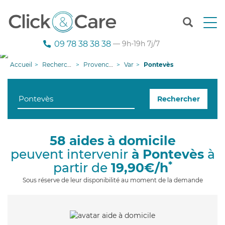
T
o
g
09 78 38 38 38
— 9h-19h 7j/7
g
l
Accueil
Recherche aide à domicile
Provence-Alpes-Côte d'Azur
Var
Pontevès
e
n
a
Rechercher
v
i
g
a
58 aides à domicile
t
peuvent intervenir
à Pontevès
à
i
o
*
partir de
19,90€/h
n
Sous réserve de leur disponibilité au moment de la demande