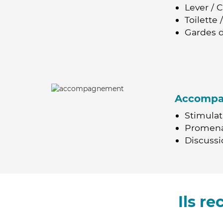
Lever / 
Toilette
Gardes d
Accomp
Stimulat
Promen
Discussio
Ils r