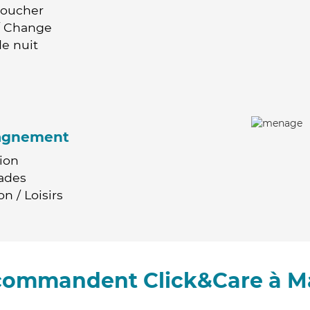
Coucher
 / Change
e nuit
agnement
ion
ades
n / Loisirs
ecommandent Click&Care à 