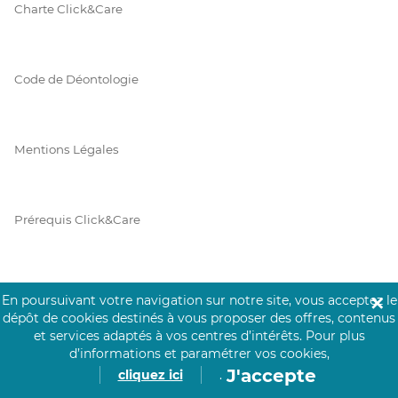
Charte Click&Care
Code de Déontologie
Mentions Légales
Prérequis Click&Care
Protection des Données
En poursuivant votre navigation sur notre site, vous acceptez le
✕
dépôt de cookies destinés à vous proposer des offres, contenus
et services adaptés à vos centres d’intérêts.
Pour plus
d’informations et paramétrer vos cookies,
Vie Privée
J'accepte
cliquez ici
.