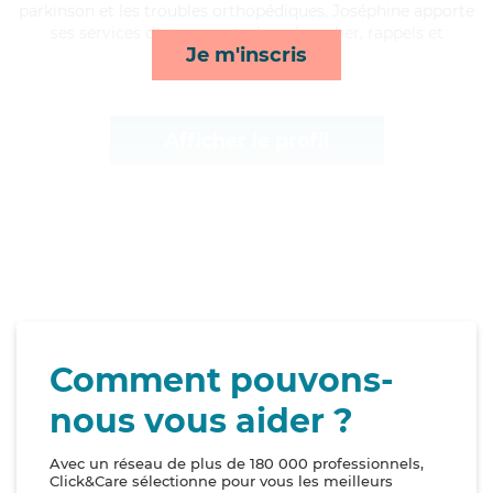
parkinson et les troubles orthopédiques, Joséphine apporte
ses services de transports, lever/coucher, rappels et
Je m'inscris
lessive/repassage*
Afficher le profil
Comment pouvons-
nous vous aider ?
Avec un réseau de plus de 180 000 professionnels,
Click&Care sélectionne pour vous les meilleurs