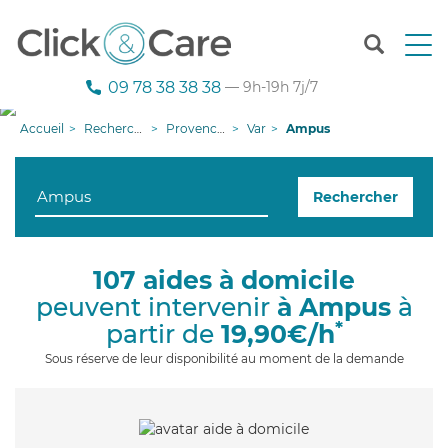
T
o
g
09 78 38 38 38
— 9h-19h 7j/7
g
l
Accueil
Recherche aide à domicile
Provence-Alpes-Côte d'Azur
Var
Ampus
e
n
a
Rechercher
v
i
g
a
107 aides à domicile
t
peuvent intervenir
à Ampus
à
i
o
*
partir de
19,90€/h
n
Sous réserve de leur disponibilité au moment de la demande