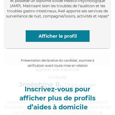
et possède un diplôme d'Aide Médico-Psychologique
(AMP). Maitrisant bien les troubles de l'audition et les
troubles gastro-intestinaux, Axel apporte ses services de
surveillance de nuit, compagnie/loisirs, activités et repas*
Afficher le profil
Présentation déclarative du candidat, soumise à
vérification avant toute mise en relation
JOYEUSE
Joséphine R.,
Draguignan
Inscrivez-vous pour
à 5km de chez Vous
afficher plus de profils
Généreuse
, communicative et rigoureuse, Joséphine a 6
d’aides à domicile
ans d'expérience et possède un diplôme d'Assistante De Vie
aux Familles (ADVF). Maitrisant bien la maladie de