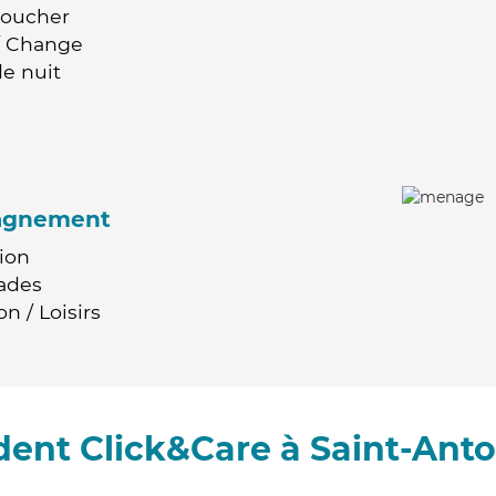
Coucher
 / Change
e nuit
agnement
ion
ades
n / Loisirs
ent Click&Care à Saint-Ant