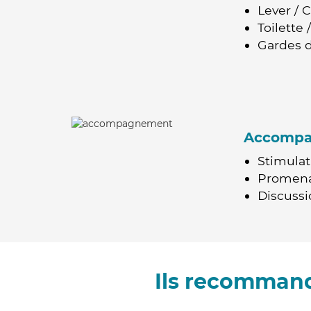
Lever / 
Toilette
Gardes d
Accomp
Stimulat
Promen
Discussio
Ils recommand