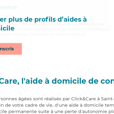
rovence
r plus de profils d’aides à
ste, Theo a 7 ans d'expérience et possède un diplôme d'Etat
cile
nt bien les troubles respiratoires et les troubles orthopédiques,
appels, ménage, transports et toilette/habillage*
nscris
Care, l'aide à domicile de co
rsonnes âgées sont réalisés par Click&Care à Sain
 de votre cadre de vie, d'une aide à domicile tem
cile permanente suite à une perte d'autonomie pl