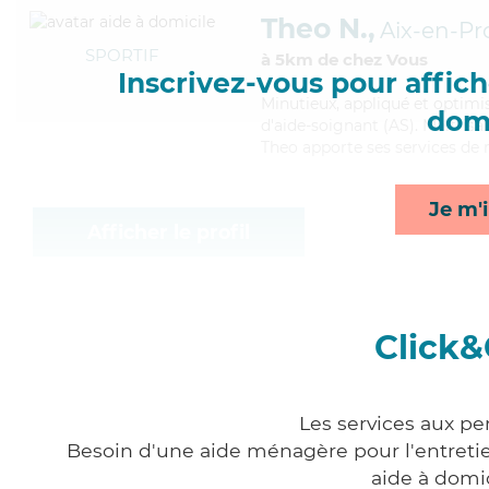
Theo N.,
Aix-en-P
SPORTIF
à 5km de chez Vous
Inscrivez-vous pour affiche
Minutieux
, appliqué et optimi
domi
d'aide-soignant (AS). Maitrisa
Theo apporte ses services de r
Je m'i
Afficher le profil
Click&
Les services aux pe
Besoin d'une aide ménagère pour l'entretien
aide à domi