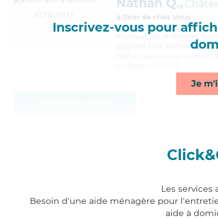
Nathan Q.,
Châte
ALTRUISTE
à 5km de chez Vous
Inscrivez-vous pour affiche
Impliqué
, gai et humain, Nath
domi
soignant (AS). Maitrisant bien
Nathan apporte ses services de
compagnie/loisirs*
Je m'i
Afficher le profil
Click&
Les services 
Besoin d'une aide ménagère pour l'entretien
aide à domi