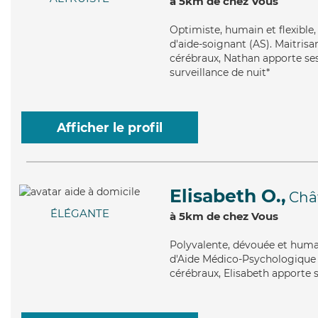
à 5km de chez Vous
Optimiste
, humain et flexibl
d'aide-soignant (AS). Maitrisan
cérébraux, Nathan apporte ses 
surveillance de nuit*
Afficher le profil
Elisabeth O.,
Châ
ÉLÉGANTE
à 5km de chez Vous
Polyvalente
, dévouée et huma
d'Aide Médico-Psychologique (A
cérébraux, Elisabeth apporte se