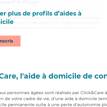
auneuf-le-Rouge
r plus de profils d’aides à
an a 23 ans d'expérience et possède un diplôme d'Etat d'aide-
cile
 les troubles cardiovasculaires et les troubles neurologiques,
 lessive/repassage, lever/coucher, surveillance de nuit et
nscris
Care, l'aide à domicile de co
aux personnes âgées sont réalisés par Click&Care 
 de votre cadre de vie, d'une aide à domicile tem
cile permanente suite à une perte d'autonomie pl