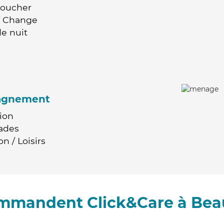
Coucher
 / Change
e nuit
agnement
ion
ades
n / Loisirs
ommandent Click&Care à Bea