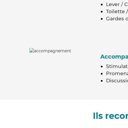
Lever / 
Toilette
Gardes d
Accomp
Stimulat
Promen
Discussio
Ils rec