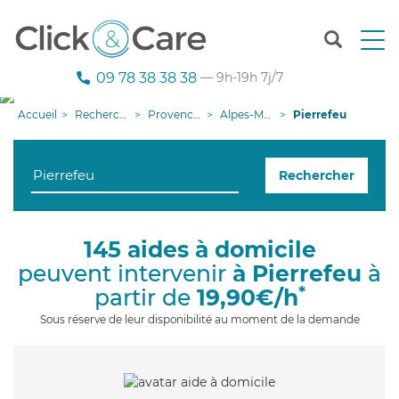
T
o
g
09 78 38 38 38
— 9h-19h 7j/7
g
l
Accueil
Recherche aide à domicile
Provence-Alpes-Côte d'Azur
Alpes-Maritimes
Pierrefeu
e
n
a
Rechercher
v
i
g
a
145 aides à domicile
t
peuvent intervenir
à Pierrefeu
à
i
o
*
partir de
19,90€/h
n
Sous réserve de leur disponibilité au moment de la demande