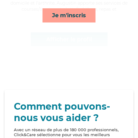
domicile et l'arthrite, Augustin apporte ses services de
courses/livraison, toilette/habillage, repas et
Je m'inscris
surveillance de nuit*
Afficher le profil
Comment pouvons-
nous vous aider ?
Avec un réseau de plus de 180 000 professionnels,
Click&Care sélectionne pour vous les meilleurs