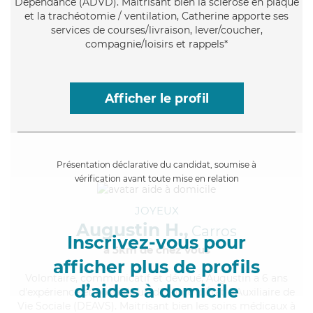
Dépendance (ADVD). Maitrisant bien la sclérose en plaque
et la trachéotomie / ventilation, Catherine apporte ses
services de courses/livraison, lever/coucher,
compagnie/loisirs et rappels*
Afficher le profil
Présentation déclarative du candidat, soumise à
vérification avant toute mise en relation
JOYEUX
Augustin H.,
Carros
Inscrivez-vous pour
à 5km de chez Vous
afficher plus de profils
Volontaire
, communicatif et dévoué, Augustin a 6 ans
d’aides à domicile
d'expérience et possède un diplôme d'État d'Auxiliaire de
Vie Sociale (DEAVS). Maitrisant bien les soins médicaux à