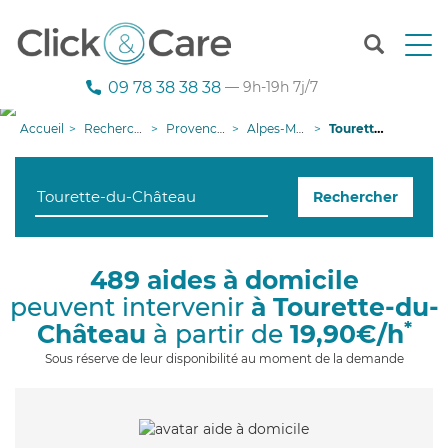
T
o
g
09 78 38 38 38
— 9h-19h 7j/7
g
l
Accueil
Recherche aide à domicile
Provence-Alpes-Côte d'Azur
Alpes-Maritimes
Tourette-du-Château
e
n
a
Rechercher
v
i
g
a
489 aides à domicile
t
peuvent intervenir
à Tourette-du-
i
o
*
Château
à partir de
19,90€/h
n
Sous réserve de leur disponibilité au moment de la demande