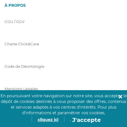
À PROPOS
CGU / GGV
Charte Click&Care
Code de Déontologie
Mentions Légales
En poursuivant votre navigation sur notre site, vous acceptez le
✕
dépôt de cookies destinés à vous proposer des offres, contenus
et services adaptés à vos centres d’intérêts.
Pour plus
Prérequis Click&Care
d’informations et paramétrer vos cookies,
J'accepte
cliquez ici
.