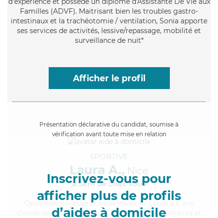
d'expérience et possède un diplôme d'Assistante De Vie aux
Familles (ADVF). Maitrisant bien les troubles gastro-
intestinaux et la trachéotomie / ventilation, Sonia apporte
ses services de activités, lessive/repassage, mobilité et
surveillance de nuit*
Afficher le profil
Présentation déclarative du candidat, soumise à
vérification avant toute mise en relation
SPORTIVE
Laura A.,
Nice
Inscrivez-vous pour
à 5km de chez Vous
afficher plus de profils
Optimiste
, joyeuse et expérimentée, Laura a 6 ans
d’aides à domicile
d'expérience et possède un BEP Carrières Sanitaires et