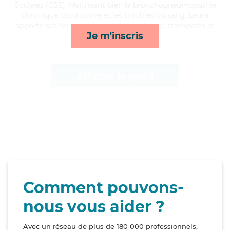
Sociales (CSS). Maitrisant bien la bronchopneumopathie
chronique obstructive et les troubles du sang, Laura
apporte ses services de mobilité, ménage, transports et
Je m'inscris
courses/livraison*
Afficher le profil
Comment pouvons-
nous vous aider ?
Avec un réseau de plus de 180 000 professionnels,