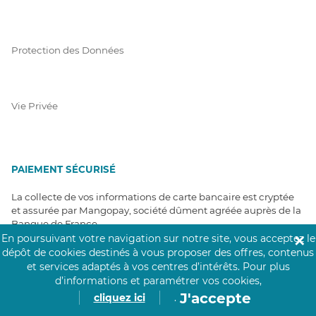
Protection des Données
Vie Privée
PAIEMENT SÉCURISÉ
La collecte de vos informations de carte bancaire est cryptée
et assurée par Mangopay, société dûment agréée auprès de la
Banque de France.
En poursuivant votre navigation sur notre site, vous acceptez le
✕
dépôt de cookies destinés à vous proposer des offres, contenus
et services adaptés à vos centres d’intérêts.
Pour plus
d’informations et paramétrer vos cookies,
J'accepte
cliquez ici
.