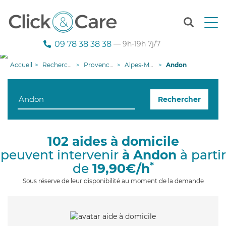
T
o
g
09 78 38 38 38
— 9h-19h 7j/7
g
l
Accueil
Recherche aide à domicile
Provence-Alpes-Côte d'Azur
Alpes-Maritimes
Andon
e
n
a
Rechercher
v
i
g
a
102 aides à domicile
t
peuvent intervenir
à Andon
à partir
i
o
*
de
19,90€/h
n
Sous réserve de leur disponibilité au moment de la demande