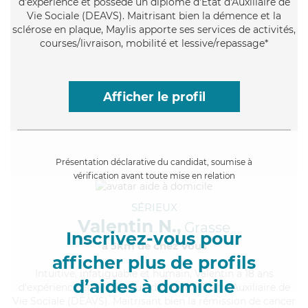
d'expérience et possède un diplôme d'État d'Auxiliaire de
Vie Sociale (DEAVS). Maitrisant bien la démence et la
sclérose en plaque, Maylis apporte ses services de activités,
courses/livraison, mobilité et lessive/repassage*
Afficher le profil
Présentation déclarative du candidat, soumise à
vérification avant toute mise en relation
SÉRIEUX
Valentin N.,
Grasse
Inscrivez-vous pour
à 5km de chez Vous
afficher plus de profils
Intuitive
, infatiguable et humain, Valentin a 18 ans
d’aides à domicile
d'expérience et possède un diplôme d'État d'Auxiliaire de
Vie Sociale (DEAVS). Maitrisant bien la rémission de cancer