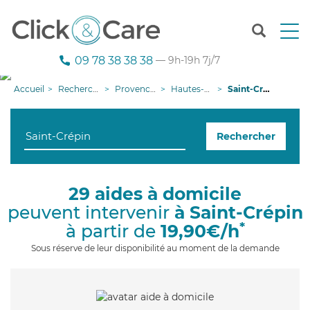
T
o
g
09 78 38 38 38
— 9h-19h 7j/7
g
l
Accueil
Recherche aide à domicile
Provence-Alpes-Côte d'Azur
Hautes-Alpes
Saint-Crépin
e
n
a
Rechercher
v
i
g
a
29 aides à domicile
t
peuvent intervenir
à Saint-Crépin
i
o
*
à partir de
19,90€/h
n
Sous réserve de leur disponibilité au moment de la demande