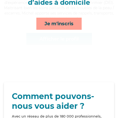
d’aides à domicile
d'expérience et possède un diplôme d'Etat d'infirmier (DEI).
Maitrisant bien les soins palliatifs et les troubles de la peau /
escarres, Michel apporte ses services de rappels, transports,
mobilité et ménage*
Je m'inscris
Afficher le profil
Comment pouvons-
nous vous aider ?
Avec un réseau de plus de 180 000 professionnels,