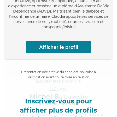
Intuitive
, optimiste et appliquée, Claudia a 8 ans
d'expérience et possède un diplôme d'Assistante De Vie
Dépendance (ADVD). Maitrisant bien le diabète et
l'incontinence urinaire, Claudia apporte ses services de
surveillance de nuit, mobilité, courses/livraison et
compagnie/loisirs*
Afficher le profil
Présentation déclarative du candidat, soumise à
vérification avant toute mise en relation
ÉLÉGANT
Michel B.,
Guillestre
Inscrivez-vous pour
à 5km de chez Vous
afficher plus de profils
Humain
, optimiste et dynamique, Michel a 20 ans