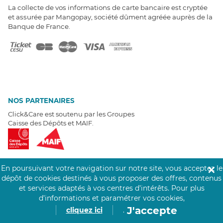
La collecte de vos informations de carte bancaire est cryptée
et assurée par Mangopay, société dûment agréée auprès de la
Banque de France.
NOS PARTENAIRES
Click&Care est soutenu par les Groupes
Caisse des Dépôts et MAIF.
En poursuivant votre navigation sur notre site, vous acceptez le
✕
dépôt de cookies destinés à vous proposer des offres, contenus
EXPERTS À VOTRE ÉCOUTE
et services adaptés à vos centres d’intérêts.
Pour plus
Un besoin de recrutement ? Click&Care vous accompagne par
d’informations et paramétrer vos cookies,
téléphone 7/7
.
J'accepte
cliquez ici
.
Être rappelé aujourd'hui