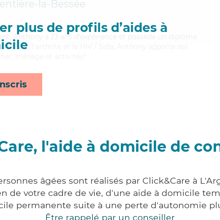
entière-la-Bessée
r plus de profils d’aides à
llant, Anthony a 23 ans d'expérience et possède un diplôme
cile
isant bien l'arthrite et le HIV / Sida, Anthony apporte ses
cher, ménage et activités*
nscris
Care, l'aide à domicile de co
ersonnes âgées sont réalisés par Click&Care à L'Ar
 de votre cadre de vie, d'une aide à domicile tem
cile permanente suite à une perte d'autonomie pl
Être rappelé par un conseiller