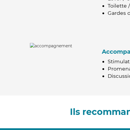
Toilette
Gardes d
Accomp
Stimulat
Promen
Discussio
Ils recomman