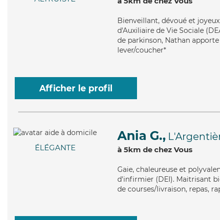
à 5km de chez Vous
Bienveillant
, dévoué et joyeu
d'Auxiliaire de Vie Sociale (D
de parkinson, Nathan apporte s
lever/coucher*
Afficher le profil
Ania G.,
L'Argentiè
ÉLÉGANTE
à 5km de chez Vous
Gaie
, chaleureuse et polyvale
d'infirmier (DEI). Maitrisant bi
de courses/livraison, repas, ra