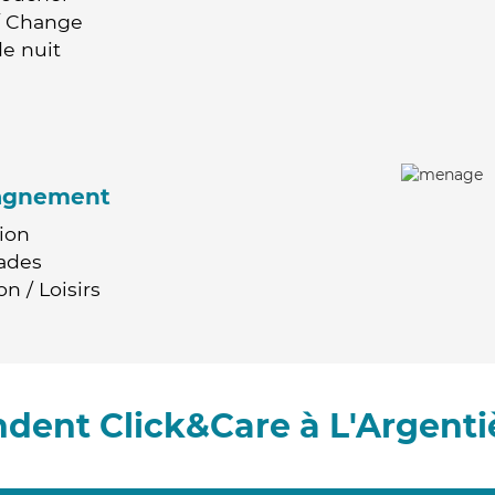
 / Change
e nuit
agnement
ion
ades
n / Loisirs
dent Click&Care à L'Argenti