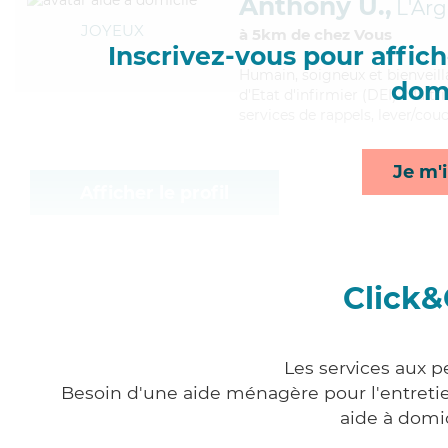
Anthony U.,
L'Arg
JOYEUX
à 5km de chez Vous
Inscrivez-vous pour affiche
Humain
, soigneux et bienvei
domi
d'Etat d'infirmier (DEI). Maitr
services de rappels, lever/cou
Je m'i
Afficher le profil
Click&
Les services aux p
Besoin d'une aide ménagère pour l'entretien
aide à domi