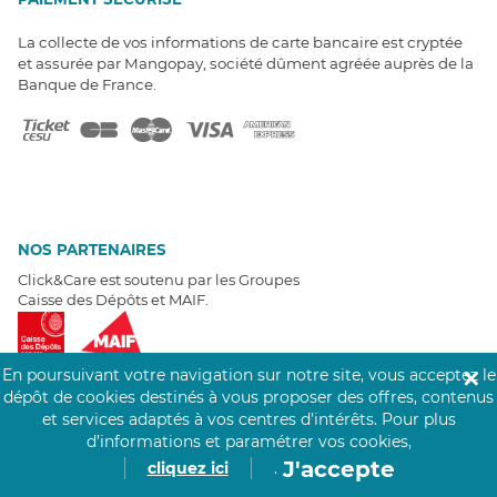
La collecte de vos informations de carte bancaire est cryptée
et assurée par Mangopay, société dûment agréée auprès de la
Banque de France.
NOS PARTENAIRES
Click&Care est soutenu par les Groupes
Caisse des Dépôts et MAIF.
En poursuivant votre navigation sur notre site, vous acceptez le
✕
dépôt de cookies destinés à vous proposer des offres, contenus
et services adaptés à vos centres d’intérêts.
Pour plus
EXPERTS À VOTRE ÉCOUTE
d’informations et paramétrer vos cookies,
Un besoin de recrutement ? Click&Care vous accompagne par
J'accepte
cliquez ici
.
téléphone 7/7
.