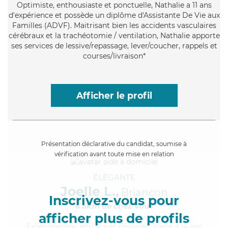
Optimiste
, enthousiaste et ponctuelle, Nathalie a 11 ans
d'expérience et possède un diplôme d'Assistante De Vie aux
Familles (ADVF). Maitrisant bien les accidents vasculaires
cérébraux et la trachéotomie / ventilation, Nathalie apporte
ses services de lessive/repassage, lever/coucher, rappels et
courses/livraison*
Afficher le profil
Présentation déclarative du candidat, soumise à
vérification avant toute mise en relation
ÉLÉGANTE
Joelle L.,
Briançon
Inscrivez-vous pour
à 5km de chez Vous
afficher plus de profils
Expérimentée
, efficace et dévouée, Joelle a 14 ans