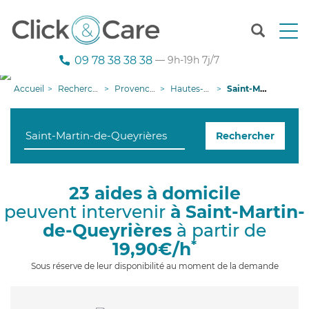
T
o
g
09 78 38 38 38
— 9h-19h 7j/7
g
l
Accueil
Recherche aide à domicile
Provence-Alpes-Côte d'Azur
Hautes-Alpes
Saint-Martin-de-Queyrières
e
n
a
Rechercher
v
i
g
a
23 aides à domicile
t
peuvent intervenir
à Saint-Martin-
i
o
de-Queyrières
à partir de
n
*
19,90€/h
Sous réserve de leur disponibilité au moment de la demande