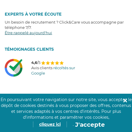
EXPERTS À VOTRE ÉCOUTE
Un besoin de recrutement ? Click&Care vous accompagne par
téléphone 7/7
.
Être rappelé aujourd'hui
T
É
MOIGNAGES CLIENTS
4,6
/5
Avis clients
récoltés sur
Google
COMMUNAUTÉ CLICK&CARE
En poursuivant votre navigation sur notre site, vous acceptez le
✕
dépôt de cookies destinés à vous proposer des offres, contenus
et services adaptés à vos centres d’intérêts.
Pour plus
d’informations et paramétrer vos cookies,
J'accepte
cliquez ici
.