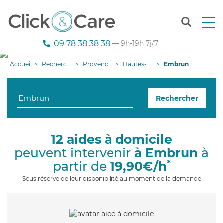
T
o
g
09 78 38 38 38
— 9h-19h 7j/7
g
l
Accueil
Recherche aide à domicile
Provence-Alpes-Côte d'Azur
Hautes-Alpes
Embrun
e
n
a
Rechercher
v
i
g
a
12 aides à domicile
t
peuvent intervenir
à Embrun
à
i
o
*
partir de
19,90€/h
n
Sous réserve de leur disponibilité au moment de la demande