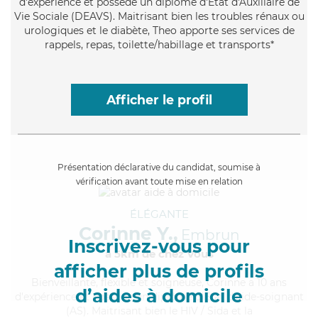
d'expérience et possède un diplôme d'État d'Auxiliaire de
Vie Sociale (DEAVS). Maitrisant bien les troubles rénaux ou
urologiques et le diabète, Theo apporte ses services de
rappels, repas, toilette/habillage et transports*
Afficher le profil
Présentation déclarative du candidat, soumise à
vérification avant toute mise en relation
ÉLÉGANTE
Corinne Y.,
Embrun
Inscrivez-vous pour
à 5km de chez Vous
afficher plus de profils
Bienveillante
, flexible et soigneuse, Corinne a 10 ans
d’aides à domicile
d'expérience et possède un diplôme d'Etat d'aide-soignant
(AS). Maitrisant bien le HIV / Sida et la