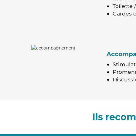
Toilette
Gardes d
Accomp
Stimulat
Promen
Discussio
Ils reco