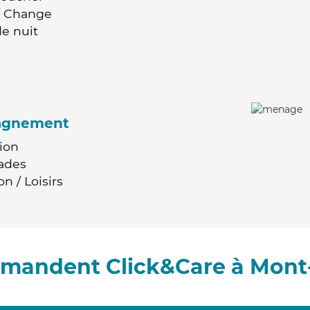
 / Change
e nuit
agnement
ion
ades
n / Loisirs
mmandent Click&Care à Mon