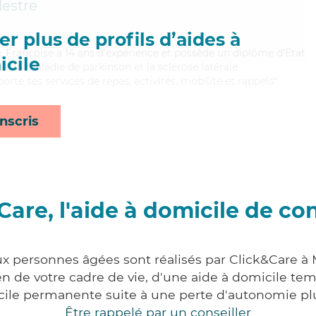
lestre
r plus de profils d’aides à
, Françoise a 14 ans d'expérience et possède un diplôme d'Etat
cile
ien la maladie de parkinson et la sclérose latérale
te ses services de repas, activités, mobilité et rappels*
nscris
Care, l'aide à domicile de co
ux personnes âgées sont réalisés par Click&Care 
 de votre cadre de vie, d'une aide à domicile tem
cile permanente suite à une perte d'autonomie pl
Être rappelé par un conseiller