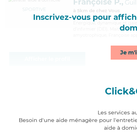
Françoise P.,
Guil
SPORTIVE
à 5km de chez Vous
Inscrivez-vous pour affiche
Énergique
, dynamique et gaie
domi
d'infirmier (DEI). Maitrisant b
amyotrophique, Françoise appor
Je m'i
Afficher le profil
Click&
Les services a
Besoin d'une aide ménagère pour l'entretien
aide à domi