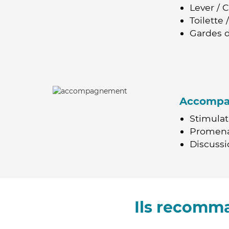
Lever / 
Toilette
Gardes d
Accomp
Stimulat
Promen
Discussio
Ils recomma