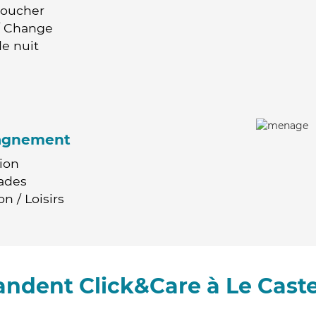
Coucher
 / Change
e nuit
agnement
ion
ades
n / Loisirs
ndent Click&Care à Le Cast