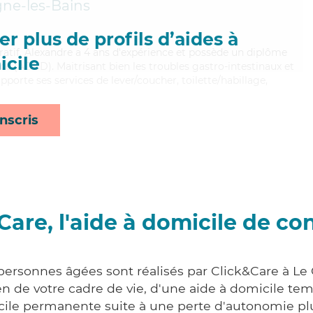
gne-les-Bains
r plus de profils d’aides à
ératif, Alexandre a 4 ans d'expérience et possède un diplôme
cile
e (ADVD). Maitrisant bien les troubles gastro-intestinaux et
 apporte ses services de lever/coucher, toilette/habillage,
nscris
Care, l'aide à domicile de co
 personnes âgées sont réalisés par Click&Care à Le 
 de votre cadre de vie, d'une aide à domicile tem
cile permanente suite à une perte d'autonomie pl