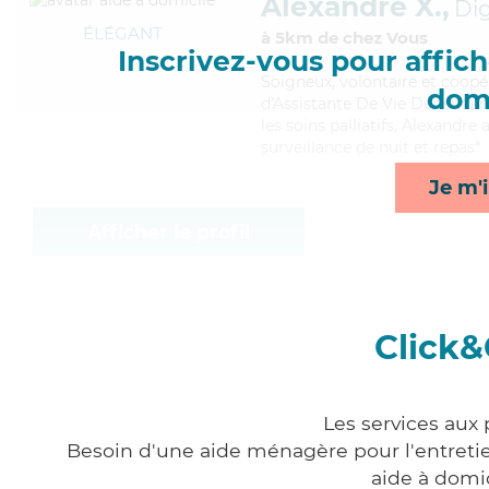
Alexandre X.,
Di
ÉLÉGANT
à 5km de chez Vous
Inscrivez-vous pour affiche
Soigneux
, volontaire et coop
domi
d'Assistante De Vie Dépendanc
les soins palliatifs, Alexandre
surveillance de nuit et repas*
Je m'i
Afficher le profil
Click&
Les services aux
Besoin d'une aide ménagère pour l'entretien
aide à domi