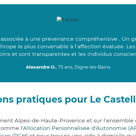
é associée à une prévenance compréhensive . Un g
hrope le plus convenable à l'affection évaluée. Le
oins et sont transparentes et les individus conscien
Alexandre O.
, 75 ans, Digne-les-Bains
ons pratiques pour Le Castel
ement Alpes-de-Haute-Provence et sur l'ensemble
s comme
l'Allocation Personnalisée d'Autonomie (A
icap (PCH)
et pour trouver une aide à domicile qual