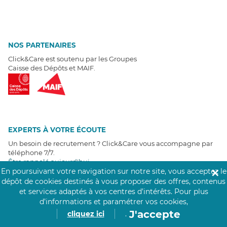
NOS PARTENAIRES
Click&Care est soutenu par les Groupes
Caisse des Dépôts et MAIF.
EXPERTS À VOTRE ÉCOUTE
Un besoin de recrutement ? Click&Care vous accompagne par
téléphone 7/7
.
Être rappelé aujourd'hui
En poursuivant votre navigation sur notre site, vous acceptez le
✕
dépôt de cookies destinés à vous proposer des offres, contenus
T
É
MOIGNAGES CLIENTS
et services adaptés à vos centres d’intérêts.
Pour plus
d’informations et paramétrer vos cookies,
J'accepte
4,6
/5
cliquez ici
.
Avis clients
récoltés sur