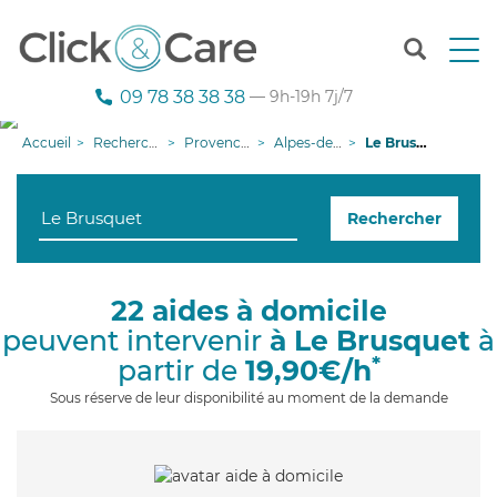
T
o
g
09 78 38 38 38
— 9h-19h 7j/7
g
l
Accueil
Recherche aide à domicile
Provence-Alpes-Côte d'Azur
Alpes-de-Haute-Provence
Le Brusquet
e
n
a
Rechercher
v
i
g
a
22 aides à domicile
t
peuvent intervenir
à Le Brusquet
à
i
o
*
partir de
19,90€/h
n
Sous réserve de leur disponibilité au moment de la demande