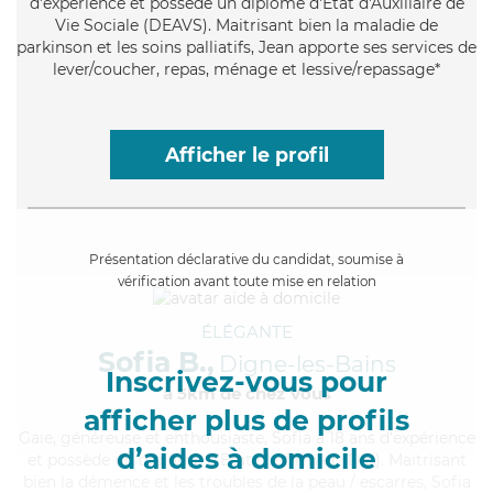
d'expérience et possède un diplôme d'État d'Auxiliaire de
Vie Sociale (DEAVS). Maitrisant bien la maladie de
parkinson et les soins palliatifs, Jean apporte ses services de
lever/coucher, repas, ménage et lessive/repassage*
Afficher le profil
Présentation déclarative du candidat, soumise à
vérification avant toute mise en relation
ÉLÉGANTE
Sofia B.,
Digne-les-Bains
Inscrivez-vous pour
à 5km de chez Vous
afficher plus de profils
Gaie
, généreuse et enthousiaste, Sofia a 18 ans d'expérience
d’aides à domicile
et possède un diplôme d'Etat d'infirmier (DEI). Maitrisant
bien la démence et les troubles de la peau / escarres, Sofia