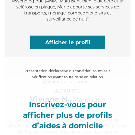
Psychologique (AMP). Maitrisant bien le diabète et la
sclérose en plaque, Marie apporte ses services de
transports, ménage, compagnie/loisirs et
surveillance de nuit*
Afficher le profil
Présentation déclarative du candidat, soumise à
vérification avant toute mise en relation
ALTRUISTE
Viviane N.,
Manosque
Inscrivez-vous pour
à 5km de chez Vous
afficher plus de profils
Attentionnée
, ponctuelle et gaie, Viviane a 6 ans
d’aides à domicile
d'expérience et possède un diplôme d'État d'Auxiliaire de
Vie Sociale (DEAVS). Maitrisant bien les troubles