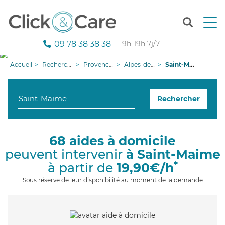
T
o
g
09 78 38 38 38
— 9h-19h 7j/7
g
l
Accueil
Recherche aide à domicile
Provence-Alpes-Côte d'Azur
Alpes-de-Haute-Provence
Saint-Maime
e
n
a
Rechercher
v
i
g
a
68 aides à domicile
t
peuvent intervenir
à Saint-Maime
i
o
*
à partir de
19,90€/h
n
Sous réserve de leur disponibilité au moment de la demande