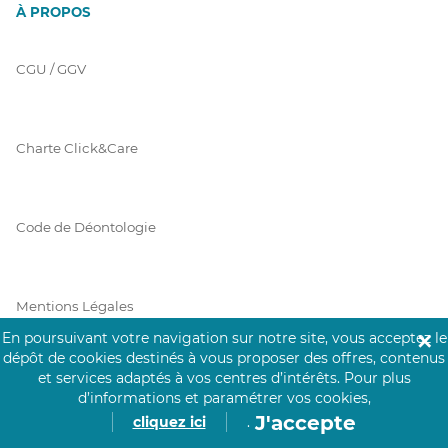
À PROPOS
CGU / GGV
Charte Click&Care
Code de Déontologie
Mentions Légales
En poursuivant votre navigation sur notre site, vous acceptez le
✕
dépôt de cookies destinés à vous proposer des offres, contenus
et services adaptés à vos centres d’intérêts.
Pour plus
Prérequis Click&Care
d’informations et paramétrer vos cookies,
J'accepte
cliquez ici
.