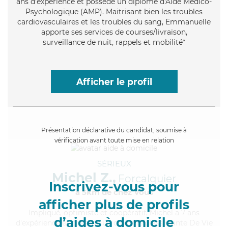
ans d'expérience et possède un diplôme d'Aide Médico-
Psychologique (AMP). Maitrisant bien les troubles
cardiovasculaires et les troubles du sang, Emmanuelle
apporte ses services de courses/livraison,
surveillance de nuit, rappels et mobilité*
Afficher le profil
Présentation déclarative du candidat, soumise à
vérification avant toute mise en relation
SÉRIEUX
Michel Z.,
Forcalquier
Inscrivez-vous pour
à 5km de chez Vous
afficher plus de profils
Impliqué
, optimiste et coopératif, Michel a 7 ans
d’aides à domicile
d'expérience et possède un diplôme d'Assistante De Vie