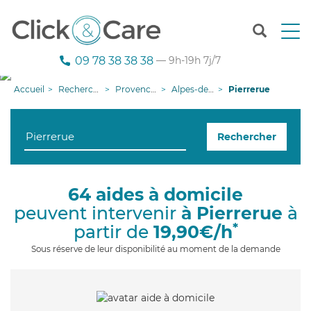
T
o
g
09 78 38 38 38
— 9h-19h 7j/7
g
l
Accueil
Recherche aide à domicile
Provence-Alpes-Côte d'Azur
Alpes-de-Haute-Provence
Pierrerue
e
n
a
Rechercher
v
i
g
a
64 aides à domicile
t
peuvent intervenir
à Pierrerue
à
i
o
*
partir de
19,90€/h
n
Sous réserve de leur disponibilité au moment de la demande