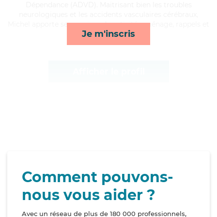
Dépendance (ADVD). Maitrisant bien les troubles
neurologiques et les accidents vasculaires cérébraux,
Michel apporte ses services de activités, ménage, rappels et
Je m'inscris
toilette/habillage*
Afficher le profil
Comment pouvons-
nous vous aider ?
Avec un réseau de plus de 180 000 professionnels,