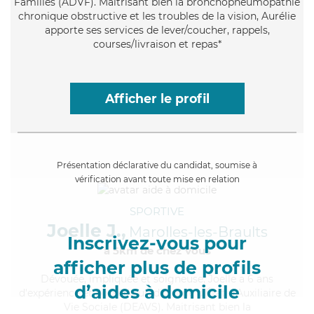
Familles (ADVF). Maitrisant bien la bronchopneumopathie
chronique obstructive et les troubles de la vision, Aurélie
apporte ses services de lever/coucher, rappels,
courses/livraison et repas*
Afficher le profil
Présentation déclarative du candidat, soumise à
vérification avant toute mise en relation
SPORTIVE
Joelle J.,
Marolles-les-Braults
Inscrivez-vous pour
à 5km de chez Vous
afficher plus de profils
Dévouée
, impliquée et soigneuse, Joelle a 6 ans
d’aides à domicile
d'expérience et possède un diplôme d'État d'Auxiliaire de
Vie Sociale (DEAVS). Maitrisant bien la