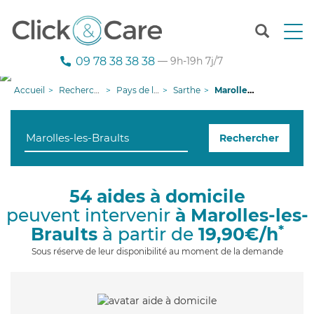
T
o
g
09 78 38 38 38
— 9h-19h 7j/7
g
l
Accueil
Recherche aide à domicile
Pays de la Loire
Sarthe
Marolles-les-Braults
e
n
a
Rechercher
v
i
g
a
54 aides à domicile
t
peuvent intervenir
à Marolles-les-
i
o
*
Braults
à partir de
19,90€/h
n
Sous réserve de leur disponibilité au moment de la demande