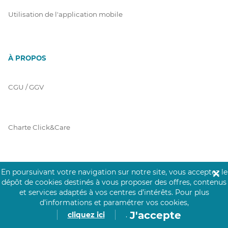
Utilisation de l'application mobile
À PROPOS
CGU / GGV
Charte Click&Care
Code de Déontologie
En poursuivant votre navigation sur notre site, vous acceptez le
✕
dépôt de cookies destinés à vous proposer des offres, contenus
et services adaptés à vos centres d’intérêts.
Pour plus
d’informations et paramétrer vos cookies,
Mentions Légales
J'accepte
cliquez ici
.