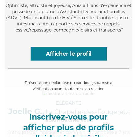
Optimiste
, altruiste et joyeuse, Ania a 11 ans d'expérience et
possède un diplôme d'Assistante De Vie aux Familles
(ADVF). Maitrisant bien le HIV / Sida et les troubles gastro-
intestinaux, Ania apporte ses services de rappels,
lessive/repassage, compagnie/loisirs et transports*
Afficher le profil
Présentation déclarative du candidat, soumise à
vérification avant toute mise en relation
ÉLÉGANTE
Joelle G.,
La Chapelle-des-Fougeretz
Inscrivez-vous pour
à 5km de chez Vous
afficher plus de profils
Enthousiaste
, impliquée et communicative, Joelle a 7 ans