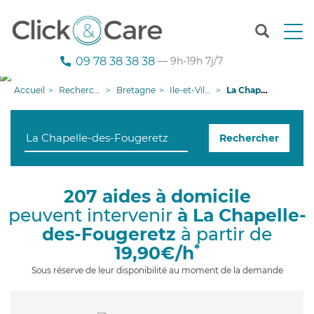
T
o
g
09 78 38 38 38
— 9h-19h 7j/7
g
l
Accueil
Recherche aide à domicile
Bretagne
Ile-et-Vilaine
La Chapelle-des-Fougeretz
e
n
a
Rechercher
v
i
g
a
207 aides à domicile
t
peuvent intervenir
à La Chapelle-
i
o
des-Fougeretz
à partir de
n
*
19,90€/h
Sous réserve de leur disponibilité au moment de la demande