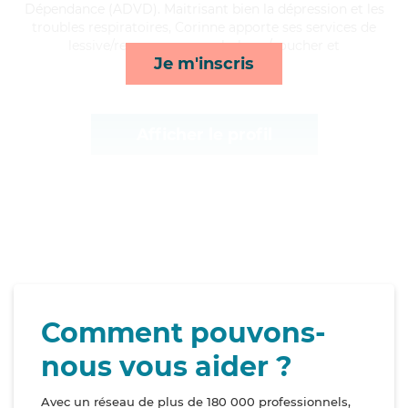
Dépendance (ADVD). Maitrisant bien la dépression et les
troubles respiratoires, Corinne apporte ses services de
lessive/repassage, rappels, lever/coucher et
Je m'inscris
courses/livraison*
Afficher le profil
Comment pouvons-
nous vous aider ?
Avec un réseau de plus de 180 000 professionnels,