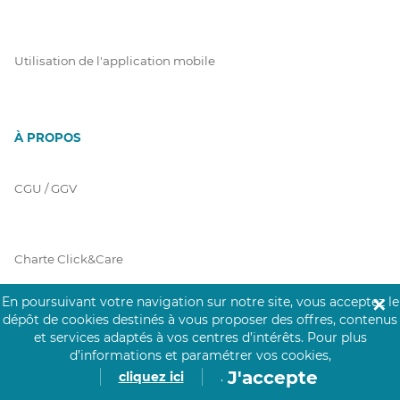
Utilisation de l'application mobile
À PROPOS
CGU / GGV
Charte Click&Care
En poursuivant votre navigation sur notre site, vous acceptez le
✕
dépôt de cookies destinés à vous proposer des offres, contenus
Code de Déontologie
et services adaptés à vos centres d’intérêts.
Pour plus
d’informations et paramétrer vos cookies,
J'accepte
cliquez ici
.
Mentions Légales