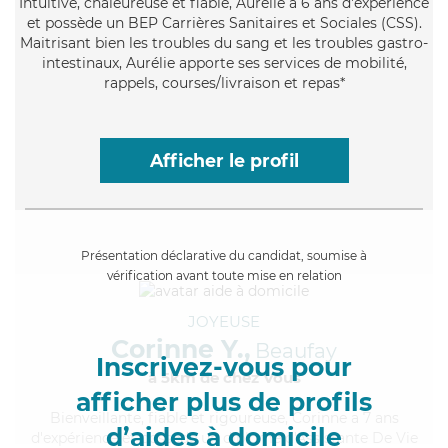
Intuitive
, chaleureuse et fiable, Aurélie a 6 ans d'expérience
et possède un BEP Carrières Sanitaires et Sociales (CSS).
Maitrisant bien les troubles du sang et les troubles gastro-
intestinaux, Aurélie apporte ses services de mobilité,
rappels, courses/livraison et repas*
Afficher le profil
Présentation déclarative du candidat, soumise à
vérification avant toute mise en relation
JOYEUSE
Corinne Y.,
Beaufay
Inscrivez-vous pour
à 5km de chez Vous
afficher plus de profils
Bienveillante
, fiable et rigoureuse, Corinne a 7 ans
d’aides à domicile
d'expérience et possède un diplôme d'Assistante De Vie