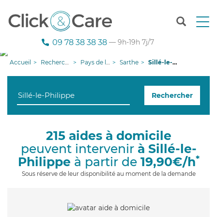
T
o
g
09 78 38 38 38
— 9h-19h 7j/7
g
l
Accueil
Recherche aide à domicile
Pays de la Loire
Sarthe
Sillé-le-Philippe
e
n
a
Rechercher
v
i
g
a
215 aides à domicile
t
peuvent intervenir
à Sillé-le-
i
o
*
Philippe
à partir de
19,90€/h
n
Sous réserve de leur disponibilité au moment de la demande