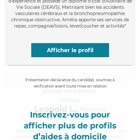
d'expérience et possède un diplôme d'État d'Auxiliaire de
Vie Sociale (DEAVS). Maitrisant bien les accidents
vasculaires cérébraux et la bronchopneumopathie
chronique obstructive, Amélia apporte ses services de
repas, compagnie/loisirs, lever/coucher et activités*
Afficher le profil
Présentation déclarative du candidat, soumise à
vérification avant toute mise en relation
JOYEUX
Leopold L.,
Mamers
Inscrivez-vous pour
à 5km de chez Vous
afficher plus de profils
Appliqué
, intuitive et infatiguable, Leopold a 10 ans
d’aides à domicile
d'expérience et possède un diplôme d'Aide Médico-