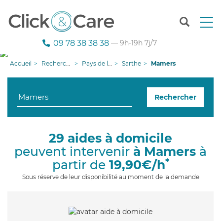
T
o
g
09 78 38 38 38
— 9h-19h 7j/7
g
l
Accueil
Recherche aide à domicile
Pays de la Loire
Sarthe
Mamers
e
n
a
Rechercher
v
i
g
a
29 aides à domicile
t
peuvent intervenir
à Mamers
à
i
o
*
partir de
19,90€/h
n
Sous réserve de leur disponibilité au moment de la demande