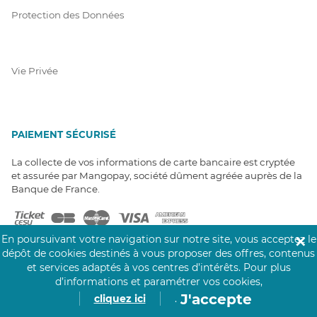
Protection des Données
Vie Privée
PAIEMENT SÉCURISÉ
La collecte de vos informations de carte bancaire est cryptée
et assurée par Mangopay, société dûment agréée auprès de la
Banque de France.
En poursuivant votre navigation sur notre site, vous acceptez le
✕
dépôt de cookies destinés à vous proposer des offres, contenus
et services adaptés à vos centres d’intérêts.
Pour plus
d’informations et paramétrer vos cookies,
NOS PARTENAIRES
J'accepte
cliquez ici
.
Click&Care est soutenu par les Groupes