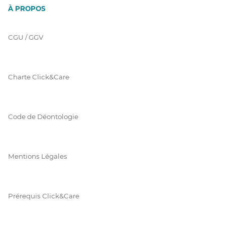
À PROPOS
CGU / GGV
Charte Click&Care
Code de Déontologie
Mentions Légales
Prérequis Click&Care