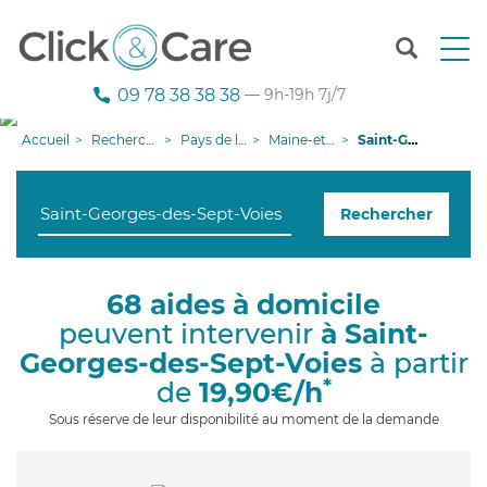
T
o
g
09 78 38 38 38
— 9h-19h 7j/7
g
l
Accueil
Recherche aide à domicile
Pays de la Loire
Maine-et-Loire
Saint-Georges-des-Sept-Voies
e
n
a
Rechercher
v
i
g
a
68 aides à domicile
t
peuvent intervenir
à Saint-
i
o
Georges-des-Sept-Voies
à partir
n
*
de
19,90€/h
Sous réserve de leur disponibilité au moment de la demande