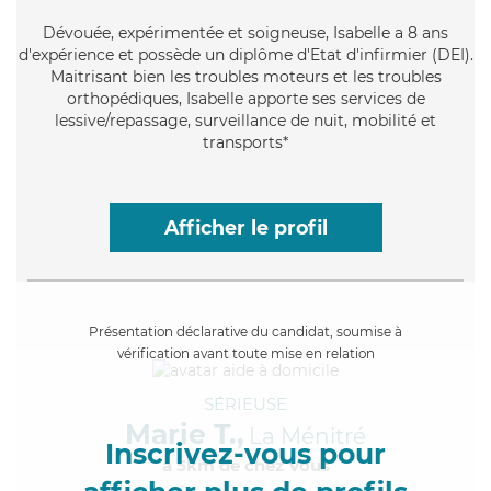
Dévouée
, expérimentée et soigneuse, Isabelle a 8 ans
d'expérience et possède un diplôme d'Etat d'infirmier (DEI).
Maitrisant bien les troubles moteurs et les troubles
orthopédiques, Isabelle apporte ses services de
lessive/repassage, surveillance de nuit, mobilité et
transports*
Afficher le profil
Présentation déclarative du candidat, soumise à
vérification avant toute mise en relation
SÉRIEUSE
Marie T.,
La Ménitré
Inscrivez-vous pour
à 5km de chez Vous