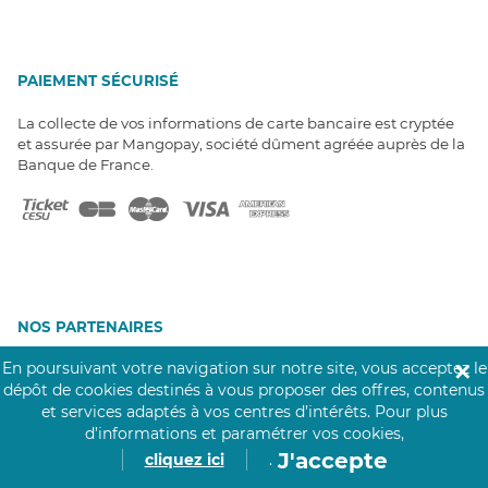
PAIEMENT SÉCURISÉ
La collecte de vos informations de carte bancaire est cryptée
et assurée par Mangopay, société dûment agréée auprès de la
Banque de France.
NOS PARTENAIRES
Click&Care est soutenu par les Groupes
En poursuivant votre navigation sur notre site, vous acceptez le
✕
Caisse des Dépôts et MAIF.
dépôt de cookies destinés à vous proposer des offres, contenus
et services adaptés à vos centres d’intérêts.
Pour plus
d’informations et paramétrer vos cookies,
J'accepte
cliquez ici
.