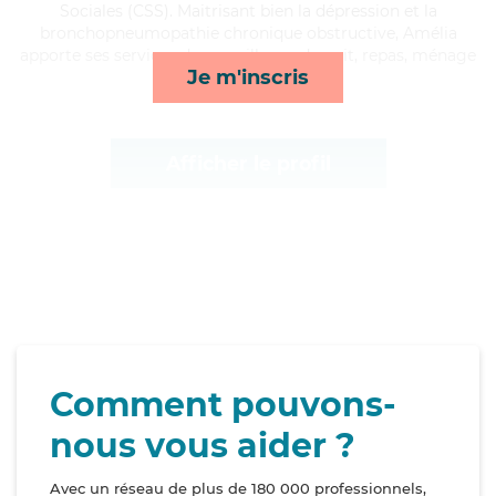
Sociales (CSS). Maitrisant bien la dépression et la
bronchopneumopathie chronique obstructive, Amélia
apporte ses services de surveillance de nuit, repas, ménage
Je m'inscris
et activités*
Afficher le profil
Comment pouvons-
nous vous aider ?
Avec un réseau de plus de 180 000 professionnels,