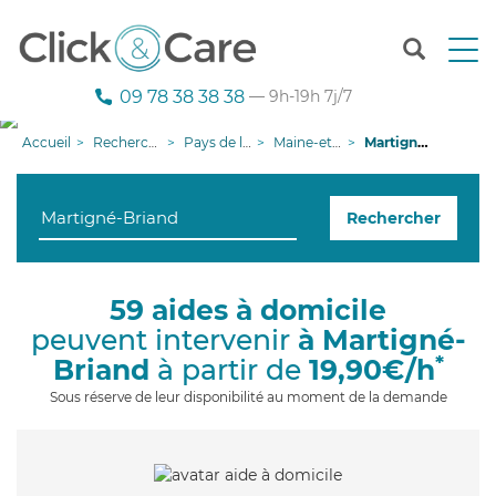
T
o
g
09 78 38 38 38
— 9h-19h 7j/7
g
l
Accueil
Recherche aide à domicile
Pays de la Loire
Maine-et-Loire
Martigné-Briand
e
n
a
Rechercher
v
i
g
a
59 aides à domicile
t
peuvent intervenir
à Martigné-
i
o
*
Briand
à partir de
19,90€/h
n
Sous réserve de leur disponibilité au moment de la demande