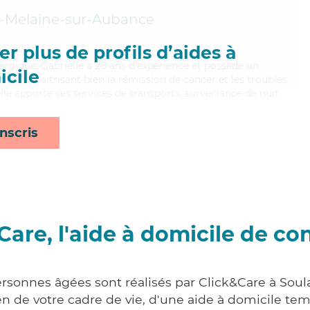
t-Melaine-sur-Aubance
r plus de profils d’aides à
nergique, Gabrielle a 20 ans d'expérience et possède un
cile
 (AS). Maitrisant bien la rémission de cancer et les troubles
le apporte ses services de transports, surveillance de nuit,
nscris
Care, l'aide à domicile de co
ersonnes âgées sont réalisés par Click&Care à Sou
 de votre cadre de vie, d'une aide à domicile tem