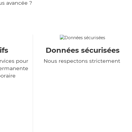
us avancée ?
ifs
Données sécurisées
rvices pour
Nous respectons strictement
permanente
poraire