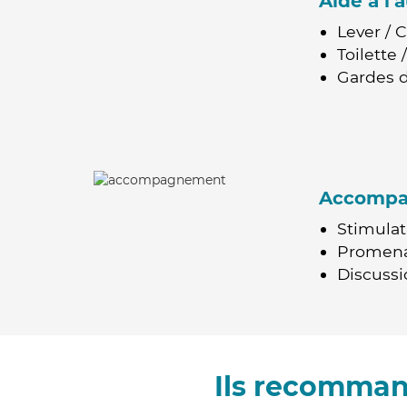
Aide à l
Lever / 
Toilette
Gardes d
Accomp
Stimulat
Promen
Discussio
Ils recomman