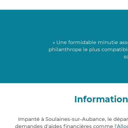
« Une formidable minutie asso
philanthrope le plus compatible
s
Information
Impanté à Soulaines-sur-Aubance, le dépar
demandes d'aides financières comme
l'All