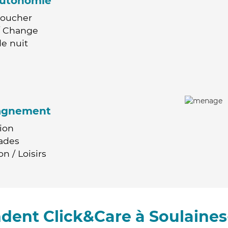
'autonomie
Coucher
 / Change
e nuit
agnement
ion
ades
n / Loisirs
dent Click&Care à Soulaine