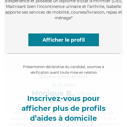
d'expérience et possède un diplôme d'Etat d'infirmier (DEI).
Maitrisant bien l'incontinence urinaire et l'arthrite, Isabelle
apporte ses services de mobilité, courses/livraison, repas et
ménage*
Afficher le profil
Présentation déclarative du candidat, soumise à
vérification avant toute mise en relation
ÉLÉGANTE
Monique B.,
Vihiers
Inscrivez-vous pour
à 5km de chez Vous
afficher plus de profils
Minutieuse
, impliquée et altruiste, Monique a 8 ans
d’aides à domicile
d'expérience et possède un BEP Carrières Sanitaires et
Sociales (CSS). Maitrisant bien la maladie de parkinson et