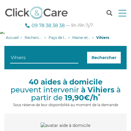
T
o
g
09 78 38 38 38
— 9h-19h 7j/7
g
l
Accueil
Recherche aide à domicile
Pays de la Loire
Maine-et-Loire
Vihiers
e
n
a
Rechercher
v
i
g
a
40 aides à domicile
t
peuvent intervenir
à Vihiers
à
i
o
*
partir de
19,90€/h
n
Sous réserve de leur disponibilité au moment de la demande