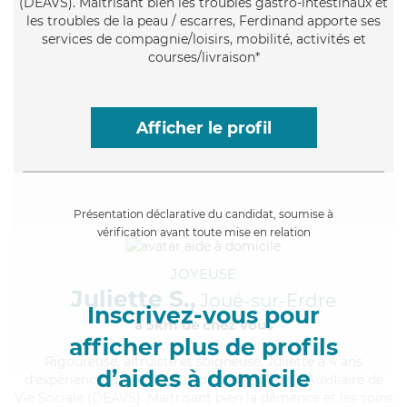
(DEAVS). Maitrisant bien les troubles gastro-intestinaux et
les troubles de la peau / escarres, Ferdinand apporte ses
services de compagnie/loisirs, mobilité, activités et
courses/livraison*
Afficher le profil
Présentation déclarative du candidat, soumise à
vérification avant toute mise en relation
JOYEUSE
Juliette S.,
Joué-sur-Erdre
Inscrivez-vous pour
à 5km de chez Vous
afficher plus de profils
Rigoureuse
, altruiste et soigneuse, Juliette a 4 ans
d’aides à domicile
d'expérience et possède un diplôme d'État d'Auxiliaire de
Vie Sociale (DEAVS). Maitrisant bien la démence et les soins