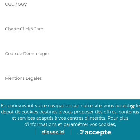
CGU / GGV
Charte Click&Care
Code de Déontologie
Mentions Légales
Prérequis Click&Care
En poursuivant votre navigation sur notre site, vous acceptez le
✕
dépôt de cookies destinés à vous proposer des offres, contenus
et services adaptés à vos centres d’intérêts.
Pour plus
d’informations et paramétrer vos cookies,
Protection des Données
J'accepte
cliquez ici
.