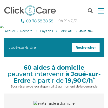
T
o
g
09 78 38 38 38
— 9h-19h 7j/7
g
l
Accueil
Recherche aide à domicile
Pays de la Loire
Loire-Atlantique
Joué-sur-Erdre
e
n
a
Rechercher
v
i
g
a
60 aides à domicile
t
peuvent intervenir
à Joué-sur-
i
o
*
Erdre
à partir de
19,90€/h
n
Sous réserve de leur disponibilité au moment de la demande